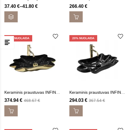
Price
37.40
€
–
41.80
€
266.40
€
range:
37.40 €
through
41.80 €
20
% NUOLAIDA
20
% NUOLAIDA
Keraminis praustuvas INFINITY BLACK GOLD
Keraminis praustuvas INFINITY BLACK
374.94
€
294.03
€
468.67
€
367.54
€