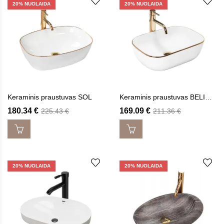
20
% NUOLAIDA
20
% NUOLAIDA
Keraminis praustuvas SOL
Keraminis praustuvas BELINDA GOLD EDGE
180.34
€
169.09
€
225.43
€
211.36
€
20
% NUOLAIDA
20
% NUOLAIDA