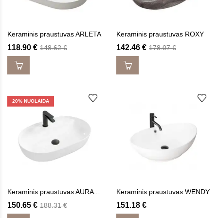
Keraminis praustuvas ARLETA
Keraminis praustuvas ROXY
118.90
€
142.46
€
148.62
€
178.07
€
20
% NUOLAIDA
Keraminis praustuvas AURA WHITE
Keraminis praustuvas WENDY
150.65
€
151.18
€
188.31
€