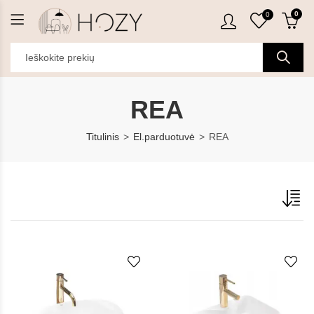
0
0
REA
Titulinis
El.parduotuvė
REA