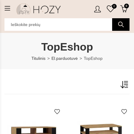
0
0
TopEshop
Titulinis
El.parduotuvė
TopEshop