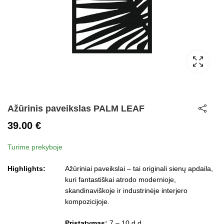
Ažūrinis paveikslas PALM LEAF
39.00
€
Turime prekyboje
Highlights:
Ažūriniai paveikslai – tai originali sienų apdaila,
kuri fantastiškai atrodo modernioje,
skandinaviškoje ir industrinėje interjero
kompozicijoje.
Pristatymas:
7 – 10 d.d.