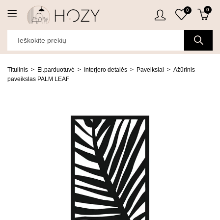
0
0
Titulinis
El.parduotuvė
Interjero detalės
Paveikslai
Ažūrinis
paveikslas PALM LEAF