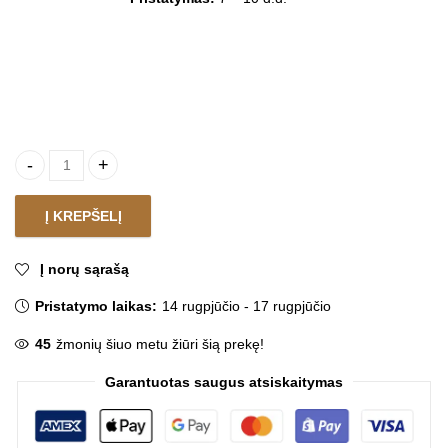
Ažūrinis paveikslas PALM LEAF quantity
Į KREPŠELĮ
Į norų sąrašą
Pristatymo laikas:
14 rugpjūčio - 17 rugpjūčio
45
žmonių šiuo metu žiūri šią prekę!
Garantuotas saugus atsiskaitymas