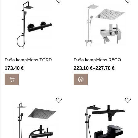
Dušo komplektas TORD
Dušo komplektas REGO
Price
173.40
€
223.10
€
–
227.70
€
range:
223.10 €
through
227.70 €