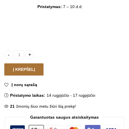
Pristatymas:
7 – 10 d.d.
Dekoratyvinių padėklų rinkinys CEDRIC GOLD quantity
Į KREPŠELĮ
Į norų sąrašą
Pristatymo laikas:
14 rugpjūčio - 17 rugpjūčio
21
žmonių šiuo metu žiūri šią prekę!
Garantuotas saugus atsiskaitymas