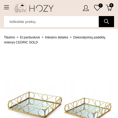
0
0
Titulinis
El.parduotuvė
Interjero detalės
Dekoratyvinių padėklų
rinkinys CEDRIC GOLD