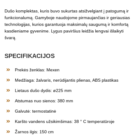
Dušo komplektas, kuris buvo sukurtas atsižvelgiant į patogumą ir
funkcionalumą. Gamyboje naudojome pirmaujančias ir geriausias
technologijas, kurios garantuoja maksimalų saugumą ir komfortą
kasdieniame gyvenime. Lygus paviršius leidžia lengvai išlaikyti
švarą.
SPECIFIKACIJOS
Prekės ženklas: Mexen
Medžiaga: žalvaris, nerūdijantis plienas, ABS plastikas
Lietaus dušo dydis: ø225 mm
Atstumas nuo sienos: 380 mm
Galvutė: termostatinė
Karšto vandens užsikimšimas: 38 ° C temperatūroje
Žarnos ilgis: 150 cm