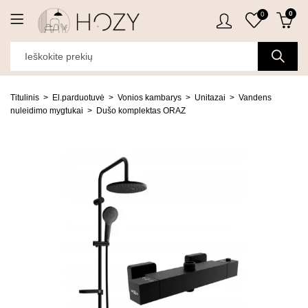
0
0
Titulinis
El.parduotuvė
Vonios kambarys
Unitazai
Vandens
nuleidimo mygtukai
Dušo komplektas ORAZ