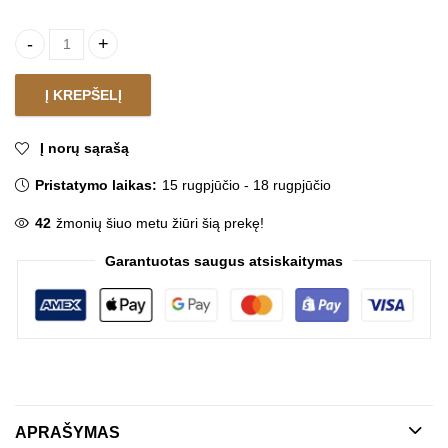
Dušo komplektas ORAZ quantity
Į KREPŠELĮ
Į norų sąrašą
Pristatymo laikas:
15 rugpjūčio - 18 rugpjūčio
42
žmonių šiuo metu žiūri šią prekę!
Garantuotas saugus atsiskaitymas
APRAŠYMAS