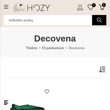
0
0
Decovena
Titulinis
El.parduotuvė
Decovena