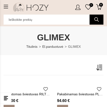
0
0
GLIMEX
Titulinis
El.parduotuvė
GLIMEX
Pastatomas šviestuvas RILTON
Pakabinamas šviestuvas PLANE LED
131.00
€
94.60
€