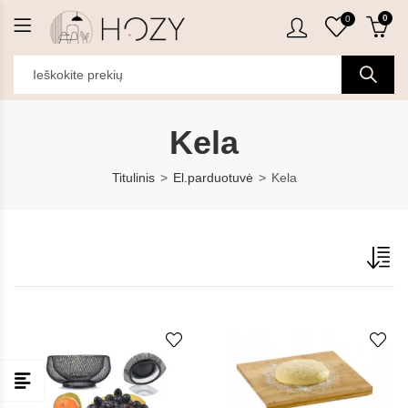
0
0
Kela
Titulinis
El.parduotuvė
Kela