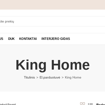
US
DUK
KONTAKTAI
INTERJERO GIDAS
King Home
Titulinis
El.parduotuvė
King Home
Rodo
roduct Found