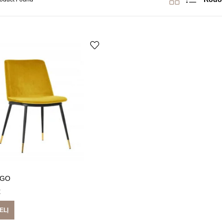
EGO
€
ELĮ