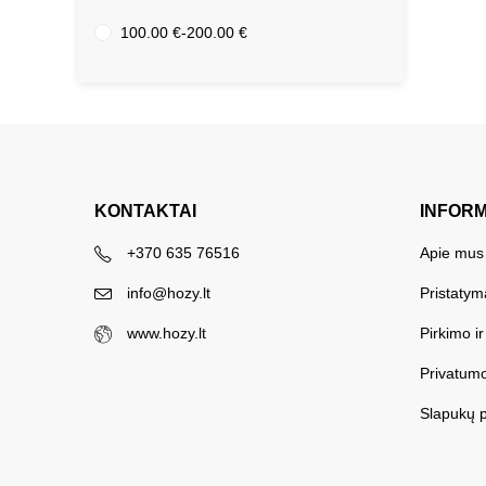
100.00
€
-
200.00
€
KONTAKTAI
INFOR
+370 635 76516
Apie mus
info@hozy.lt
Pristatym
www.hozy.lt
Pirkimo i
Privatumo
Slapukų p