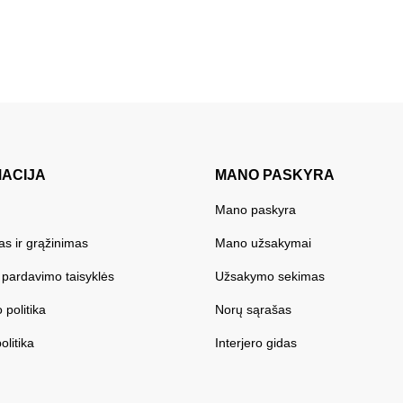
MACIJA
MANO PASKYRA
Mano paskyra
as ir grąžinimas
Mano užsakymai
r pardavimo taisyklės
Užsakymo sekimas
 politika
Norų sąrašas
olitika
Interjero gidas