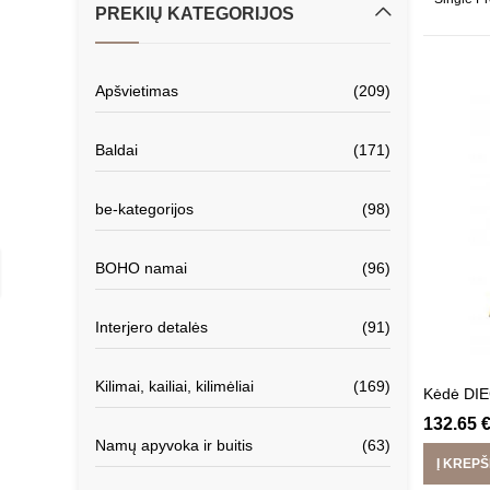
PREKIŲ KATEGORIJOS
Apšvietimas
(209)
Baldai
(171)
be-kategorijos
(98)
BOHO namai
(96)
Interjero detalės
(91)
Kilimai, kailiai, kilimėliai
(169)
Kėdė DI
132.65
Namų apyvoka ir buitis
(63)
Į KREPŠ