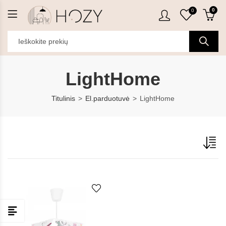
0
0
LightHome
Titulinis
El.parduotuvė
LightHome