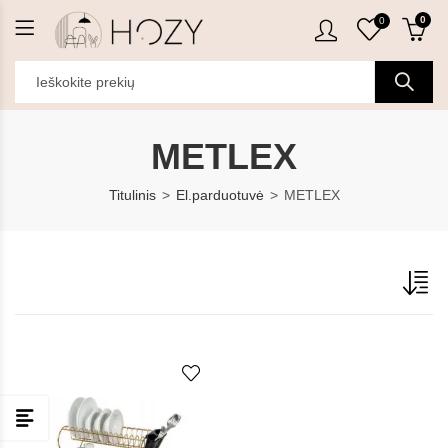
0
0
METLEX
Titulinis
El.parduotuvė
METLEX