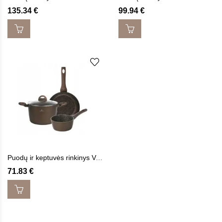
135.34
€
99.94
€
Puodų ir keptuvės rinkinys VALDINOX AURUM 4 vnt.
71.83
€