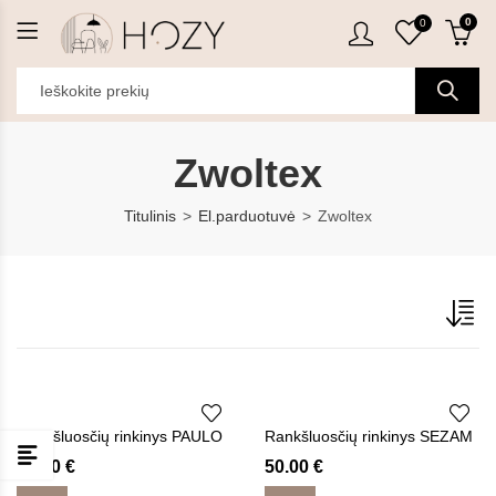
0
0
Zwoltex
Titulinis
El.parduotuvė
Zwoltex
Rankšluosčių rinkinys PAULO
Rankšluosčių rinkinys SEZAM
59.00
€
50.00
€