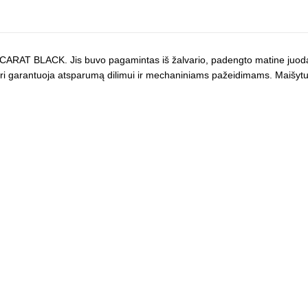
 CARAT BLACK. Jis buvo pagamintas iš žalvario, padengto matine juoda
uri garantuoja atsparumą dilimui ir mechaniniams pažeidimams. Maišytuv