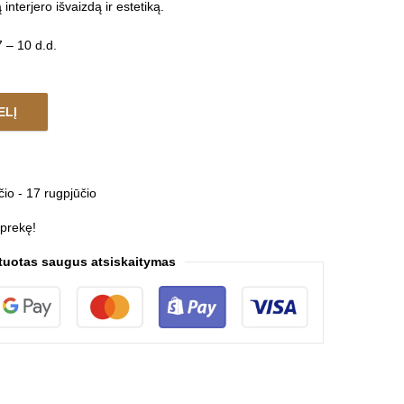
interjero išvaizdą ir estetiką.
 – 10 d.d.
ELĮ
 CARAT BLACK quantity
čio - 17 rugpjūčio
 prekę!
tuotas saugus atsiskaitymas