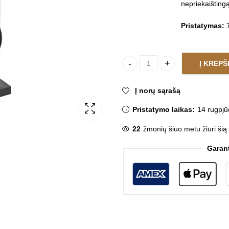
nepriekaištingą 
Pristatymas:
7
Į KREPŠ
Grindinis vonios maišytuvas
Į norų sąrašą
Pristatymo laikas:
14 rugpjū
22
žmonių šiuo metu žiūri šią
Garan