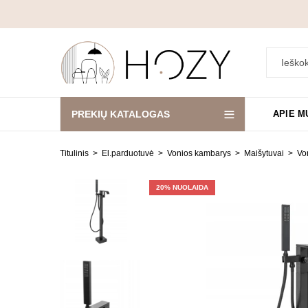
PREKIŲ KATALOGAS
APIE M
Titulinis
El.parduotuvė
Vonios kambarys
Maišytuvai
Vo
20
% NUOLAIDA