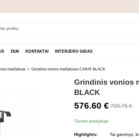
US
DUK
KONTAKTAI
INTERJERO GIDAS
nios maišytuvai
Grindinis vonios maišytuvas CARAT BLACK
Grindinis vonios
BLACK
576.60
€
720.75
€
Turime prekyboje
Highlights:
Tai gaminys, ku