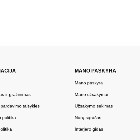
MACIJA
MANO PASKYRA
Mano paskyra
as ir grąžinimas
Mano užsakymai
r pardavimo taisyklės
Užsakymo sekimas
 politika
Norų sąrašas
olitika
Interjero gidas