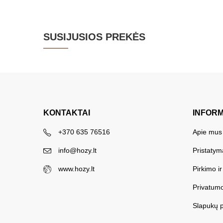
SUSIJUSIOS PREKĖS
KONTAKTAI
INFOR
+370 635 76516
Apie mus
info@hozy.lt
Pristatym
www.hozy.lt
Pirkimo i
Privatumo
Slapukų p