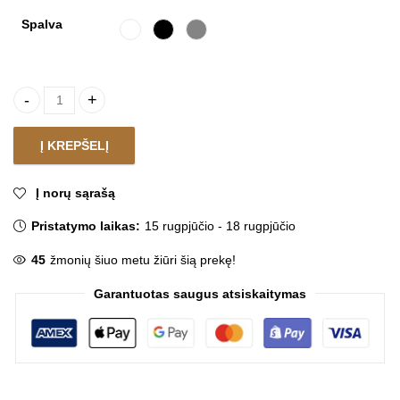
Spalva
Kavos staliukas LONIA KLEIO quantity
Į KREPŠELĮ
Į norų sąrašą
Pristatymo laikas:
15 rugpjūčio - 18 rugpjūčio
45
žmonių šiuo metu žiūri šią prekę!
Garantuotas saugus atsiskaitymas