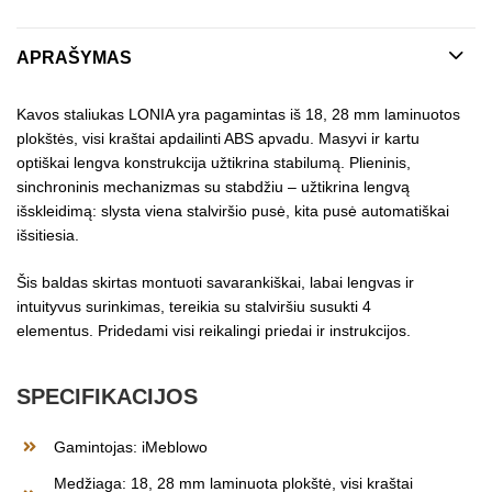
APRAŠYMAS
Kavos staliukas LONIA yra pagamintas iš 18, 28 mm laminuotos
plokštės, visi kraštai apdailinti ABS apvadu. Masyvi ir kartu
optiškai lengva konstrukcija užtikrina stabilumą. Plieninis,
sinchroninis mechanizmas su stabdžiu – užtikrina lengvą
išskleidimą: slysta viena stalviršio pusė, kita pusė automatiškai
išsitiesia.
Šis baldas skirtas montuoti savarankiškai, labai lengvas ir
intuityvus surinkimas, tereikia su stalviršiu susukti 4
elementus. Pridedami visi reikalingi priedai ir instrukcijos.
SPECIFIKACIJOS
Gamintojas: iMeblowo
Medžiaga: 18, 28 mm laminuota plokštė, visi kraštai