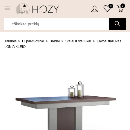
0
0
Titulinis
El.parduotuvė
Baldai
Stalai ir staliukai
Kavos staliukas
LONIA KLEIO