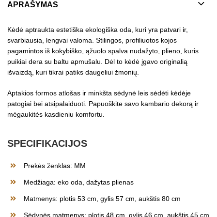
APRAŠYMAS
Kėdė aptraukta estetiška ekologiška oda, kuri yra patvari ir,
svarbiausia, lengvai valoma. Stilingos, profiliuotos kojos
pagamintos iš kokybiško, ąžuolo spalva nudažyto, plieno, kuris
puikiai dera su baltu apmušalu. Dėl to kėdė įgavo originalią
išvaizdą, kuri tikrai patiks daugeliui žmonių.
Aptakios formos atlošas ir minkšta sėdynė leis sėdėti kėdėje
patogiai bei atsipalaiduoti. Papuoškite savo kambario dekorą ir
mėgaukitės kasdieniu komfortu.
SPECIFIKACIJOS
Prekės ženklas: MM
Medžiaga: eko oda, dažytas plienas
Matmenys: plotis 53 cm, gylis 57 cm, aukštis 80 cm
Sėdynės matmenys: plotis 48 cm, gylis 46 cm, aukštis 45 cm