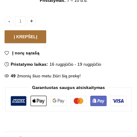
Pristatymas:
7 – 10 d.d.
Kėdė CINAMON quantity
Į KREPŠELĮ
Į norų sąrašą
Pristatymo laikas:
16 rugpjūčio - 19 rugpjūčio
49
žmonių šiuo metu žiūri šią prekę!
Garantuotas saugus atsiskaitymas