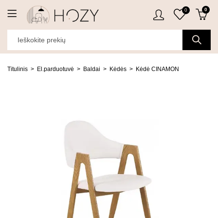
0
0
Titulinis
El.parduotuvė
Baldai
Kėdės
Kėdė CINAMON