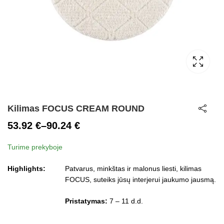
Kilimas FOCUS CREAM ROUND
53.92
€
–
90.24
€
Price
Turime prekyboje
range:
53.92 €
Highlights:
Patvarus, minkštas ir malonus liesti, kilimas
through
FOCUS, suteiks jūsų interjerui jaukumo jausmą.
90.24 €
Pristatymas:
7 – 11 d.d.