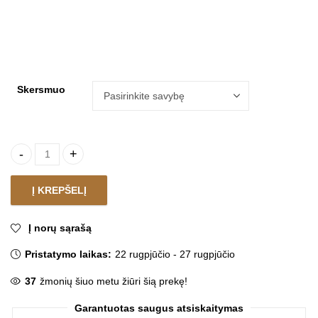
Skersmuo
Kilimas FOCUS CREAM ROUND quantity
Į KREPŠELĮ
Į norų sąrašą
Pristatymo laikas:
22 rugpjūčio - 27 rugpjūčio
37
žmonių šiuo metu žiūri šią prekę!
Garantuotas saugus atsiskaitymas