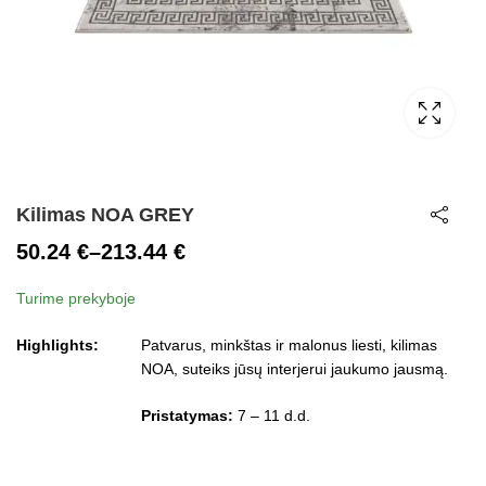
Kilimas NOA GREY
50.24
€
–
213.44
€
Price
Turime prekyboje
range:
50.24 €
Highlights:
Patvarus, minkštas ir malonus liesti, kilimas
through
NOA, suteiks jūsų interjerui jaukumo jausmą.
213.44 €
Pristatymas:
7 – 11 d.d.