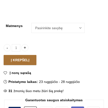
Matmenys
Kilimas NOA GREY quantity
Į KREPŠELĮ
Į norų sąrašą
Pristatymo laikas:
23 rugpjūčio - 28 rugpjūčio
31
žmonių šiuo metu žiūri šią prekę!
Garantuotas saugus atsiskaitymas