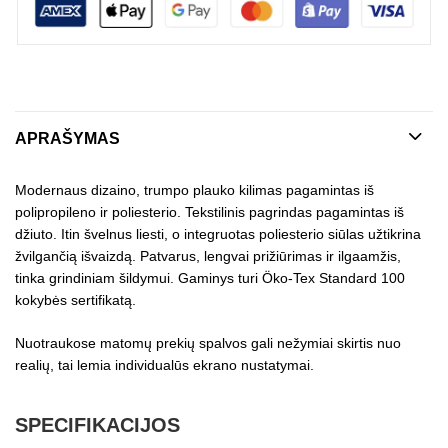
APRAŠYMAS
Modernaus dizaino, trumpo plauko kilimas pagamintas iš
polipropileno ir poliesterio. Tekstilinis pagrindas pagamintas iš
džiuto. Itin švelnus liesti, o integruotas poliesterio siūlas užtikrina
žvilgančią išvaizdą. Patvarus, lengvai prižiūrimas ir ilgaamžis,
tinka grindiniam šildymui. Gaminys turi Öko-Tex Standard 100
kokybės sertifikatą.
Nuotraukose matomų prekių spalvos gali nežymiai skirtis nuo
realių, tai lemia individualūs ekrano nustatymai.
SPECIFIKACIJOS