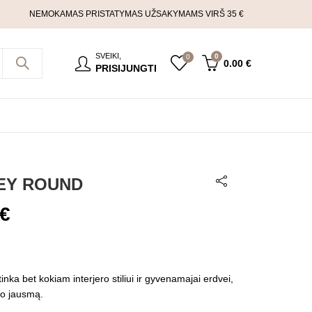
NEMOKAMAS PRISTATYMAS UŽSAKYMAMS VIRŠ 35 €
SVEIKI,
0
0
0.00
€
PRISIJUNGTI
REY ROUND
€
nka bet kokiam interjero stiliui ir gyvenamajai erdvei,
mo jausmą.