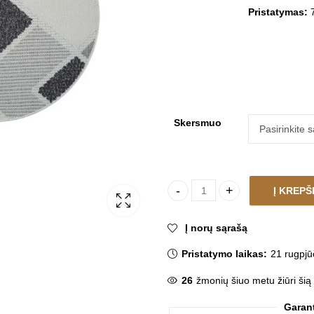
through
Pristatymas:
7
174.40 €
Skersmuo
Į KREPŠ
Kilimas TERO GREY ROUND qu
Į norų sąrašą
Pristatymo laikas:
21 rugpjū
26
žmonių šiuo metu žiūri šią
Garan