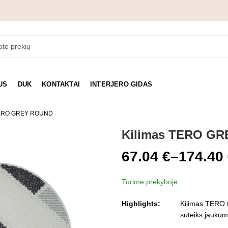
US
DUK
KONTAKTAI
INTERJERO GIDAS
TERO GREY ROUND
Kilimas TERO G
67.04
€
–
174.40
Price
Turime prekyboje
range:
Highlights:
Kilimas TERO ti
67.04 €
suteiks jauku