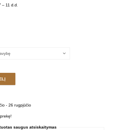
 – 11 d.d.
ELĮ
antity
čio - 26 rugpjūčio
 prekę!
tuotas saugus atsiskaitymas