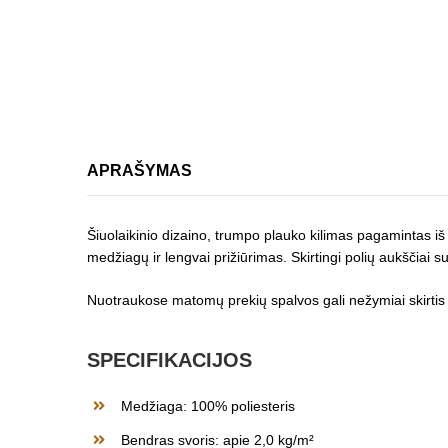
APRAŠYMAS
Šiuolaikinio dizaino, trumpo plauko kilimas pagamintas iš 
medžiagų ir lengvai prižiūrimas. Skirtingi polių aukščiai su
Nuotraukose matomų prekių spalvos gali nežymiai skirtis n
SPECIFIKACIJOS
Medžiaga: 100% poliesteris
Bendras svoris: apie 2,0 kg/m²