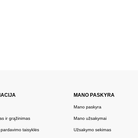
MACIJA
MANO PASKYRA
Mano paskyra
as ir grąžinimas
Mano užsakymai
r pardavimo taisyklės
Užsakymo sekimas