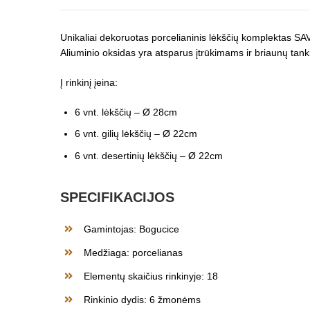
Unikaliai dekoruotas porcelianinis lėkščių komplektas SA
Aliuminio oksidas yra atsparus įtrūkimams ir briaunų tank
Į rinkinį įeina:
6 vnt. lėkščių – Ø 28cm
6 vnt. gilių lėkščių – Ø 22cm
6 vnt. desertinių lėkščių – Ø 22cm
SPECIFIKACIJOS
Gamintojas: Bogucice
Medžiaga: porcelianas
Elementų skaičius rinkinyje: 18
Rinkinio dydis: 6 žmonėms