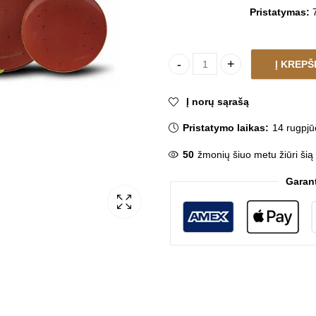
Pristatymas:
7
Į KREPŠ
Lėkščių rinkinys SAVONA RED 
Į norų sąrašą
Pristatymo laikas:
14 rugpjū
50
žmonių šiuo metu žiūri šią
Garan