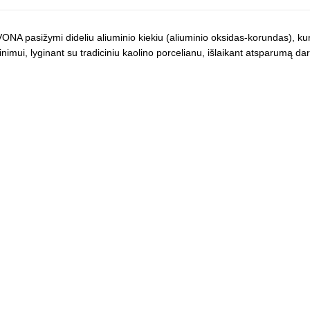
VONA pasižymi dideliu aliuminio kiekiu (aliuminio oksidas-korundas), k
inimui, lyginant su tradiciniu kaolino porcelianu, išlaikant atsparumą 