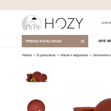
PREKIŲ KATALOGAS
APIE M
Titulinis
El.parduotuvė
Virtuvė ir valgomasis
Serviravimo i