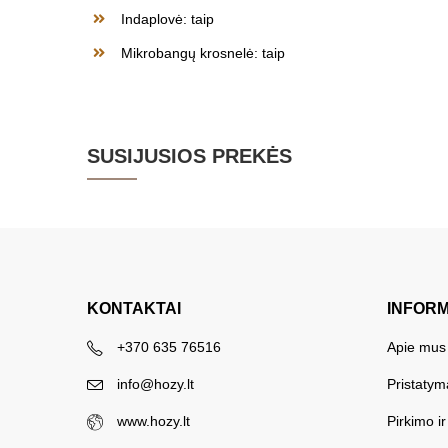
Indaplovė: taip
Mikrobangų krosnelė: taip
SUSIJUSIOS PREKĖS
KONTAKTAI
INFOR
+370 635 76516
Apie mus
info@hozy.lt
Pristatym
www.hozy.lt
Pirkimo i