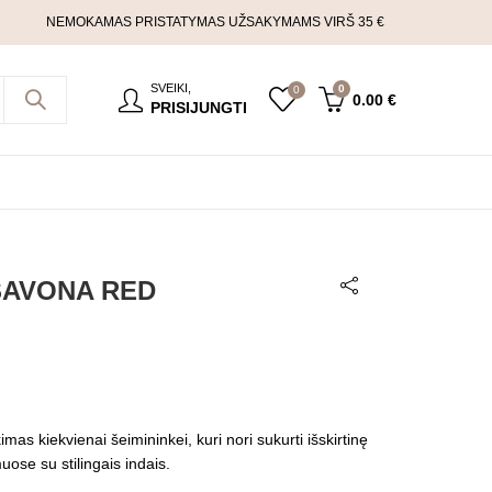
NEMOKAMAS PRISTATYMAS UŽSAKYMAMS VIRŠ 35 €
SVEIKI,
0
0
0.00
€
PRISIJUNGTI
 SAVONA RED
imas kiekvienai šeimininkei, kuri nori sukurti išskirtinę
ose su stilingais indais.