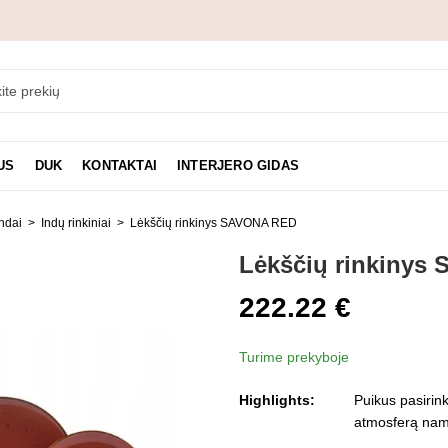
US
DUK
KONTAKTAI
INTERJERO GIDAS
ndai
Indų rinkiniai
Lėkščių rinkinys SAVONA RED
Lėkščių rinkinys
222.22
€
Turime prekyboje
Highlights:
Puikus pasirink
atmosferą namu