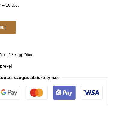
 – 10 d.d.
ELĮ
quantity
čio - 17 rugpjūčio
 prekę!
tuotas saugus atsiskaitymas