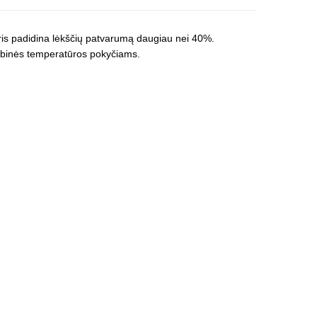
uris padidina lėkščių patvarumą daugiau nei 40%.
darbinės temperatūros pokyčiams.