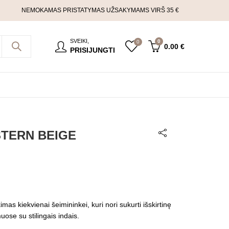
NEMOKAMAS PRISTATYMAS UŽSAKYMAMS VIRŠ 35 €
SVEIKI,
0
0
0.00
€
PRISIJUNGTI
 STERN BEIGE
imas kiekvienai šeimininkei, kuri nori sukurti išskirtinę
ose su stilingais indais.