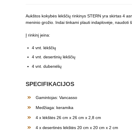
Aukštos kokybės lėkščių rinkinys STERN yra skirtas 4 asm
meninio grožio. Indai tinkami plauti indaplovėje, naudoti š
Į rinkinį įeina:
4 vnt. lėkščių
4 vnt. desertinių lėkščių
4 vnt. dubenėlių
SPECIFIKACIJOS
Gamintojas: Vancasso
Medžiaga: keramika
4 x lėkštės 26 cm x 26 cm x 2,8 cm
4 x desertinės lėkštės 20 cm x 20 cm x 2 cm