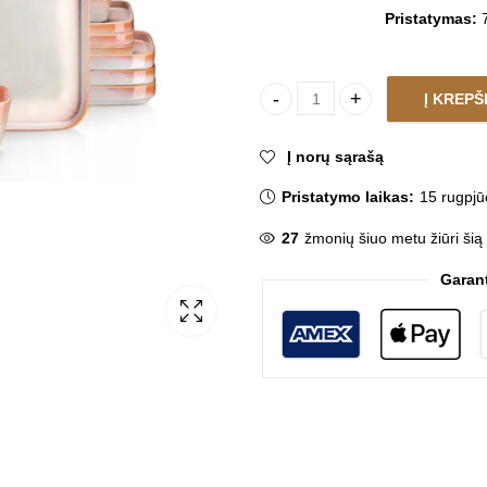
Pristatymas:
7
Į KREPŠ
Lėkščių rinkinys STERN BEIGE
Į norų sąrašą
Pristatymo laikas:
15 rugpjū
27
žmonių šiuo metu žiūri šią
Garan