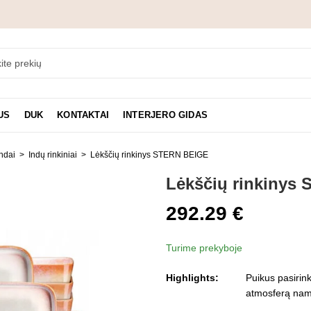
US
DUK
KONTAKTAI
INTERJERO GIDAS
ndai
Indų rinkiniai
Lėkščių rinkinys STERN BEIGE
Lėkščių rinkinys
292.29
€
Turime prekyboje
Highlights:
Puikus pasirink
atmosferą namu