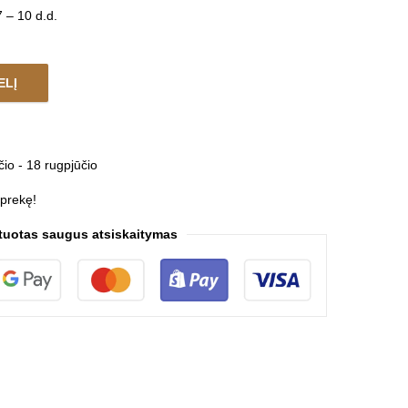
 – 10 d.d.
ELĮ
 quantity
čio - 18 rugpjūčio
 prekę!
tuotas saugus atsiskaitymas