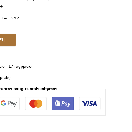
ą.
0 – 13 d.d.
ELĮ
ntity
čio - 17 rugpjūčio
 prekę!
tuotas saugus atsiskaitymas