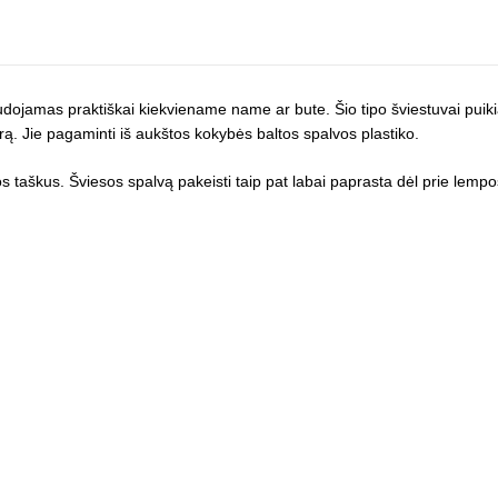
udojamas praktiškai kiekviename name ar bute. Šio tipo šviestuvai puikia
erą. Jie pagaminti iš aukštos kokybės baltos spalvos plastiko.
s taškus. Šviesos spalvą pakeisti taip pat labai paprasta dėl prie lemp