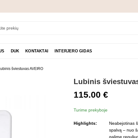
US
DUK
KONTAKTAI
INTERJERO GIDAS
ubinis šviestuvas AVEIRO
Lubinis šviestuv
115.00
€
Turime prekyboje
Highlights:
Neabejotinas š
spalvą – nuo ​​š
galime reguliuo