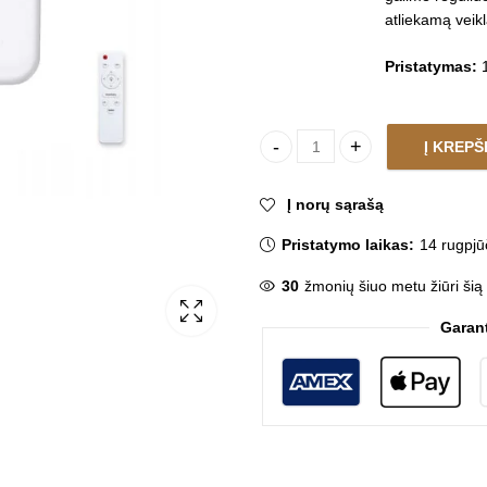
atliekamą veikl
Pristatymas:
1
Į KREPŠ
Lubinis šviestuvas AVEIRO qua
Į norų sąrašą
Pristatymo laikas:
14 rugpjū
30
žmonių šiuo metu žiūri šią
Garan