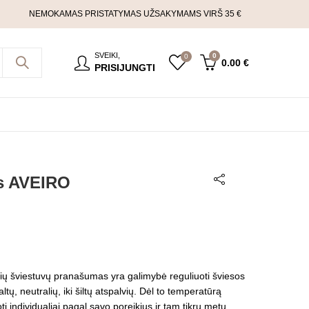
NEMOKAMAS PRISTATYMAS UŽSAKYMAMS VIRŠ 35 €
SVEIKI,
0
0
0.00
€
PRISIJUNGTI
as AVEIRO
ių šviestuvų pranašumas yra galimybė reguliuoti šviesos
altų, neutralių, iki šiltų atspalvių. Dėl to temperatūrą
ti individualiai pagal savo poreikius ir tam tikru metu