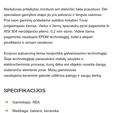
Maišytuvas pritaikytas montuoti ant stalviršio šalia praustuvo. Dėl
specialaus gamybos etapo jis yra patvarus ir lengvai valomas.
Prie savo gaminių pridedame aukštos kokybės Tucai
jungiamąsias žarnas. Vielos ir žarnų spaustukų pynė pagaminta iš
AISI 304 nerūdijančio plieno, 0,2 mm storio. Vidinė žarna
pagaminta naudojant EPDM technologiją, todėl ji atspari
plovikliams ir sūriam vandeniui.
Korpuso patvarumą lemia naujoviška galvanizavimo technologija.
Šioje technologijoje panaudotos metalų savybės ir
elektrocheminiai procesai, kurių dėka ant objekto nusėda dangą
sudarančio elemento jonai. Mūsų gaminiuose
naudojama keraminė galvutė užtikrina patogų ir saugų darbą.
SPECIFIKACIJOS
Gamintojas: REA
Medžiaga: žalvaris, keramika