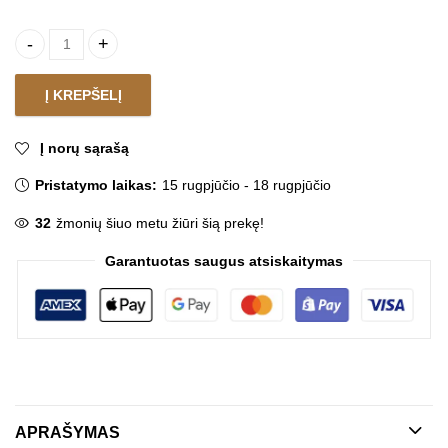
Maišytuvas BLOOM HIGH BLACK quantity
Į KREPŠELĮ
Į norų sąrašą
Pristatymo laikas:
15 rugpjūčio - 18 rugpjūčio
32
žmonių šiuo metu žiūri šią prekę!
Garantuotas saugus atsiskaitymas
APRAŠYMAS