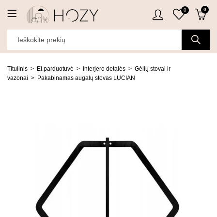
0
0
Titulinis
El.parduotuvė
Interjero detalės
Gėlių stovai ir
vazonai
Pakabinamas augalų stovas LUCIAN