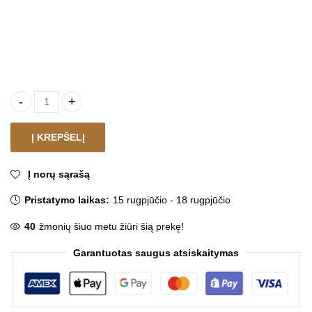
Pakabinamas augalų stovas LUCIAN quantity
Į KREPŠELĮ
Į norų sąrašą
Pristatymo laikas:
15 rugpjūčio - 18 rugpjūčio
40
žmonių šiuo metu žiūri šią prekę!
Garantuotas saugus atsiskaitymas