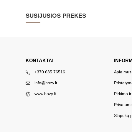
SUSIJUSIOS PREKĖS
KONTAKTAI
INFOR
+370 635 76516
Apie mus
info@hozy.lt
Pristatym
www.hozy.lt
Pirkimo i
Privatumo
Slapukų p