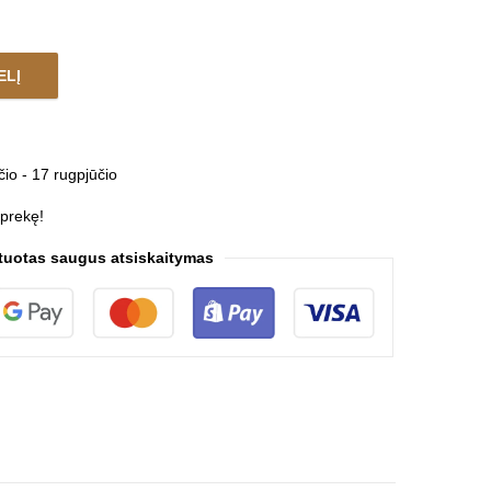
ELĮ
ON PUZZLE quantity
čio - 17 rugpjūčio
 prekę!
tuotas saugus atsiskaitymas