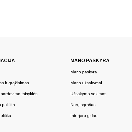
MACIJA
MANO PASKYRA
Mano paskyra
as ir grąžinimas
Mano užsakymai
r pardavimo taisyklės
Užsakymo sekimas
 politika
Norų sąrašas
olitika
Interjero gidas