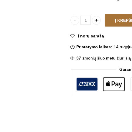
Į KREPŠ
Pakabinamas šviestuvas EDIS
Į norų sąrašą
Pristatymo laikas:
14 rugpjū
37
žmonių šiuo metu žiūri šią
Garan