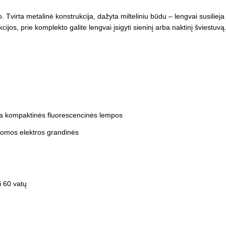
Tvirta metalinė konstrukcija, dažyta milteliniu būdu – lengvai susilieja
cijos, prie komplekto galite lengvai įsigyti sieninį arba naktinį šviestuvą
ba kompaktinės fluorescencinės lempos
ausomos elektros grandinės
i 60 vatų