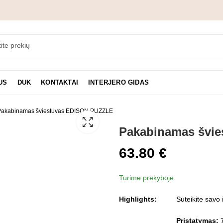
US
DUK
KONTAKTAI
INTERJERO GIDAS
Pakabinamas šviestuvas EDISON PUZZLE
Pakabinamas švi
63.80
€
Turime prekyboje
Highlights:
Suteikite sav
Pristatymas:
7