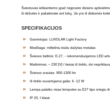
Šviestuvas ieškantiems ypač neįprasto dizaino apšvietimo. 
iš dėžutės ir pakabinate ant lubų. Jis yra iš didesnės kolek
SPECIFIKACIJOS
Gamintojas: LUXOLAR Light Factory
Medžiaga: milteliniu būdu dažytas metalas
Šviesos šaltinis: E-27, - rekomenduojamos LED ar
Maitinimas: ~ 230 [V] / tiesiai iš tinklo, dvi neprikl
Šviesos srautas: 900-1300 lm
Iš tinklo suvartojama galia: 6 -12 W
Lempa palaiko visas lemputes su E27 tipo sriegiu ik
IP 20, I klasė