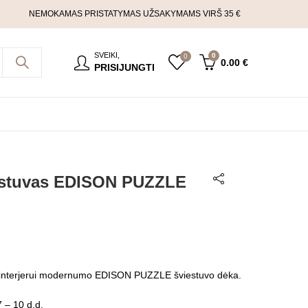
NEMOKAMAS PRISTATYMAS UŽSAKYMAMS VIRŠ 35 €
SVEIKI,
0
0
0.00
€
PRISIJUNGTI
estuvas EDISON PUZZLE
o interjerui modernumo EDISON PUZZLE šviestuvo dėka.
 – 10 d.d.