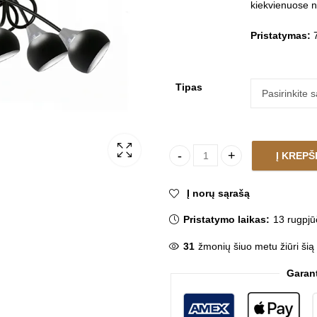
kiekvienuose 
Pristatymas:
7
Tipas
Į KREPŠ
Pakabinamas šviestuvas KUL
Į norų sąrašą
Pristatymo laikas:
13 rugpjū
31
žmonių šiuo metu žiūri šią
Garan