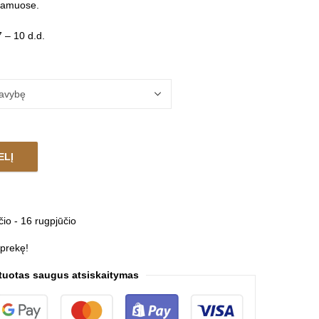
namuose.
 – 10 d.d.
ELĮ
A CHROM LABYRINTH quantity
čio - 16 rugpjūčio
 prekę!
tuotas saugus atsiskaitymas