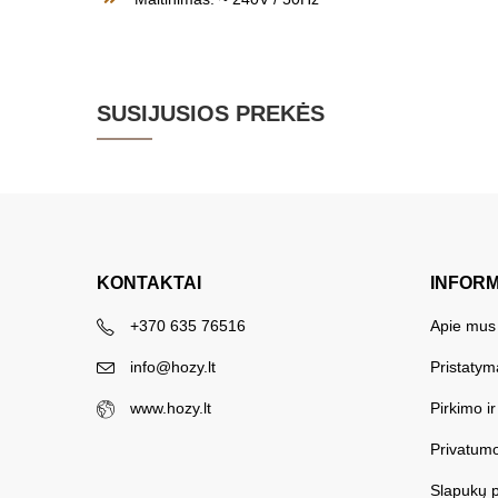
SUSIJUSIOS PREKĖS
KONTAKTAI
INFOR
+370 635 76516
Apie mus
info@hozy.lt
Pristatym
www.hozy.lt
Pirkimo i
Privatumo
Slapukų p