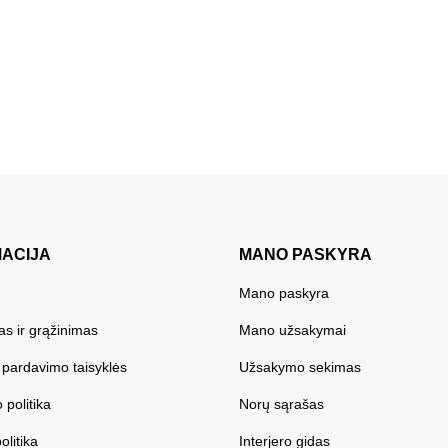
MACIJA
MANO PASKYRA
Mano paskyra
as ir grąžinimas
Mano užsakymai
r pardavimo taisyklės
Užsakymo sekimas
 politika
Norų sąrašas
olitika
Interjero gidas