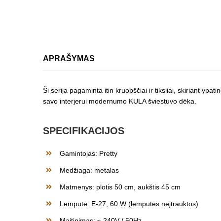
APRAŠYMAS
Ši serija pagaminta itin kruopščiai ir tiksliai, skiriant y
savo interjerui modernumo KULA šviestuvo dėka.
SPECIFIKACIJOS
Gamintojas: Pretty
Medžiaga: metalas
Matmenys: plotis 50 cm, aukštis 45 cm
Lemputė: E-27, 60 W (lemputės neįtrauktos)
Maitinimas: ~ 240V / 50Hz