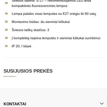
Šviesos šaltinis: E-27 – rekomenduojamos LED arba
kompaktinės fluorescencinės lempos
Lempa palaiko visas lemputes su E27 sriegiu iki 60 vatų
Montavimo būdas: du sieniniai kištukai
Šviesos taškų skaičius: 3
Į komplektą neįeina lemputės ir sieniniai kištukai surinkimui
IP 20, I klasė
SUSIJUSIOS PREKĖS
KONTAKTAI