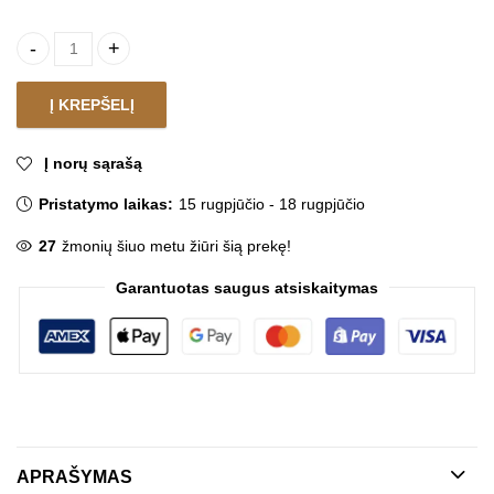
Pakabinamas šviestuvas PABLO quantity
Į KREPŠELĮ
Į norų sąrašą
Pristatymo laikas:
15 rugpjūčio - 18 rugpjūčio
27
žmonių šiuo metu žiūri šią prekę!
Garantuotas saugus atsiskaitymas
APRAŠYMAS