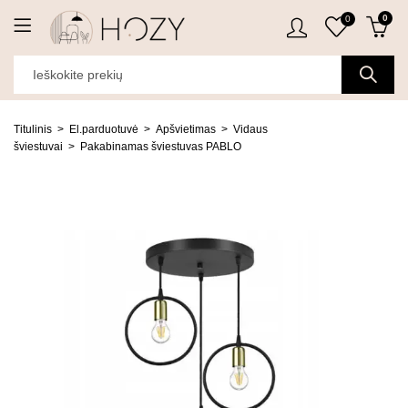
0
0
Titulinis
El.parduotuvė
Apšvietimas
Vidaus
šviestuvai
Pakabinamas šviestuvas PABLO