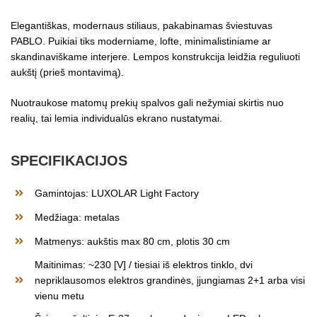
Elegantiškas, modernaus stiliaus, pakabinamas šviestuvas
PABLO. Puikiai tiks moderniame, lofte, minimalistiniame ar
skandinaviškame interjere. Lempos konstrukcija leidžia reguliuoti
aukštį (prieš montavimą).
Nuotraukose matomų prekių spalvos gali nežymiai skirtis nuo
realių, tai lemia individualūs ekrano nustatymai.
SPECIFIKACIJOS
Gamintojas: LUXOLAR Light Factory
Medžiaga: metalas
Matmenys: aukštis max 80 cm, plotis 30 cm
Maitinimas: ~230 [V] / tiesiai iš elektros tinklo, dvi
nepriklausomos elektros grandinės, įjungiamas 2+1 arba visi
vienu metu