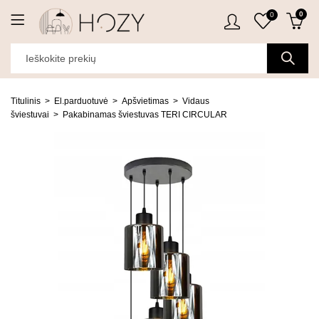
0
0
Titulinis
El.parduotuvė
Apšvietimas
Vidaus
šviestuvai
Pakabinamas šviestuvas TERI CIRCULAR