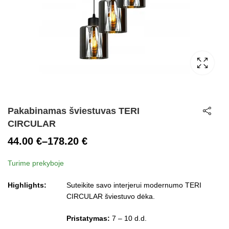
Pakabinamas šviestuvas TERI
CIRCULAR
44.00
€
–
178.20
€
Price
Turime prekyboje
range:
44.00 €
Highlights:
Suteikite savo interjerui modernumo TERI
through
CIRCULAR šviestuvo dėka.
178.20 €
Pristatymas:
7 – 10 d.d.