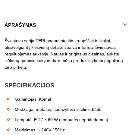
APRAŠYMAS
Šviestuvų serija TERI pagaminta itin kruopščiai ir tiksliai,
atsižvelgiant į kiekvieną detalę, spalvą ir formą. Šviestuvas
reguliuojamas aukštyje. Naujas ir originalus dizainas, aukšta
siūlomų gaminių kokybė daro mūsų produkciją labai populiarią
tarp pirkėjų.
SPECIFIKACIJOS
Gamintojas: Komat
Medžiaga: metalas, nudažytas milteliniu būdu
Lemputė: E-27 × 60 W (lemputės nepridedamos)
Maitinimas: ~ 240V / 50Hz