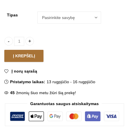
Tipas
Pakabinamas šviestuvas TERI CIRCULAR quantity
Į KREPŠELĮ
Į norų sąrašą
Pristatymo laikas:
13 rugpjūčio - 16 rugpjūčio
45
žmonių šiuo metu žiūri šią prekę!
Garantuotas saugus atsiskaitymas