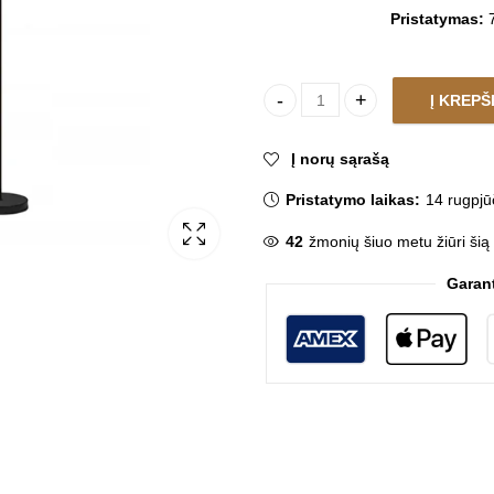
Pristatymas:
7
Į KREPŠ
Pastatomas šviestuvas KULA T
Į norų sąrašą
Pristatymo laikas:
14 rugpjū
42
žmonių šiuo metu žiūri šią
Garan