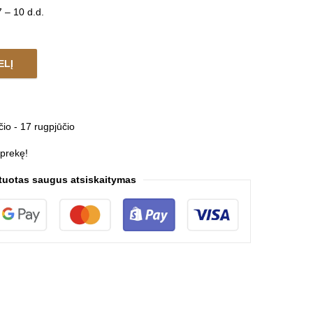
 – 10 d.d.
ELĮ
RIPLE quantity
čio - 17 rugpjūčio
 prekę!
tuotas saugus atsiskaitymas