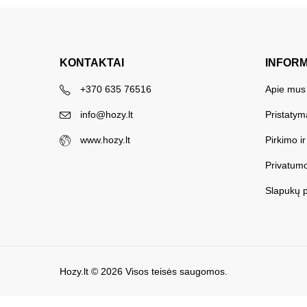
KONTAKTAI
INFOR
+370 635 76516
Apie mus
info@hozy.lt
Pristatym
www.hozy.lt
Pirkimo i
Privatumo
Slapukų p
Hozy.lt
© 2026 Visos teisės saugomos.