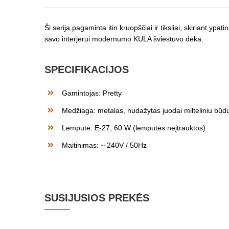
Ši serija pagaminta itin kruopščiai ir tiksliai, skiriant y
savo interjerui modernumo KULA šviestuvo dėka.
SPECIFIKACIJOS
Gamintojas: Pretty
Medžiaga: metalas, nudažytas juodai milteliniu būd
Lemputė: E-27, 60 W (lemputės neįtrauktos)
Maitinimas: ~ 240V / 50Hz
SUSIJUSIOS PREKĖS