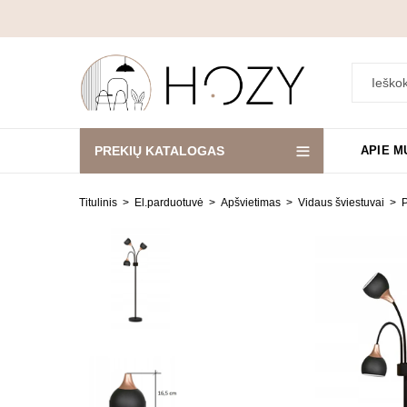
PREKIŲ KATALOGAS
APIE M
Titulinis
El.parduotuvė
Apšvietimas
Vidaus šviestuvai