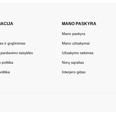
MACIJA
MANO PASKYRA
Mano paskyra
as ir grąžinimas
Mano užsakymai
r pardavimo taisyklės
Užsakymo sekimas
 politika
Norų sąrašas
olitika
Interjero gidas