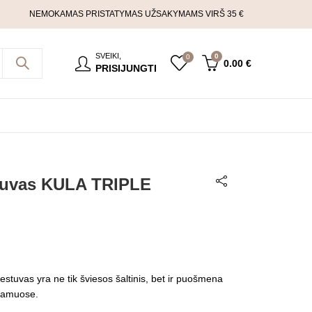
NEMOKAMAS PRISTATYMAS UŽSAKYMAMS VIRŠ 35 €
SVEIKI,
0
0
0.00
€
PRISIJUNGTI
tuvas KULA TRIPLE
viestuvas yra ne tik šviesos šaltinis, bet ir puošmena
namuose.