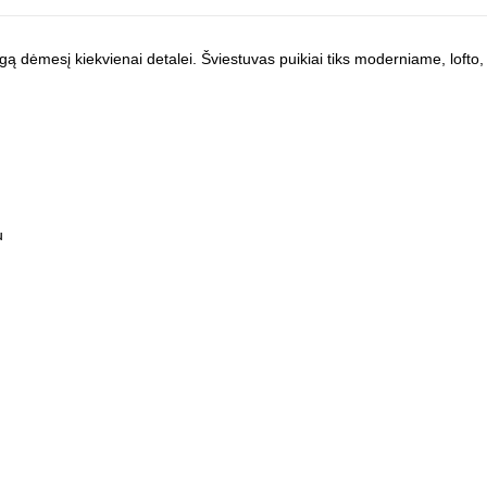
patingą dėmesį kiekvienai detalei. Šviestuvas puikiai tiks moderniame, loft
u