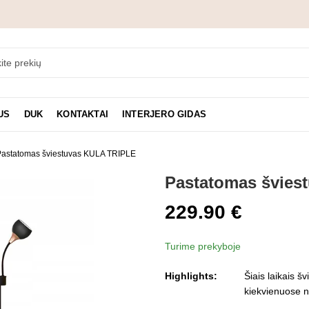
US
DUK
KONTAKTAI
INTERJERO GIDAS
Pastatomas šviestuvas KULA TRIPLE
Pastatomas švies
229.90
€
Turime prekyboje
Highlights:
Šiais laikais š
kiekvienuose 