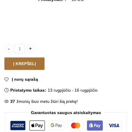
Paveikslų rinkinys TOLY quantity
Į KREPŠELĮ
Į norų sąrašą
Pristatymo laikas:
13 rugpjūčio - 16 rugpjūčio
37
žmonių šiuo metu žiūri šią prekę!
Garantuotas saugus atsiskaitymas