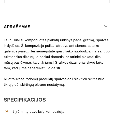
APRAŠYMAS
Tai puikiai sukomponuotas plakatų rinkinys pagal grafiką, spalvas
ir dydžius. Ši kompozicija puikiai atrodys ant sienos, suteiks
galerijos įvaizdį. Jei nemėgstate gaišti laiko nuobodžiai naršant po
tūkstančius dizainų, o paskui domėtis, ar atrinkti plakatai tiks,
mūsų pasiūlymas kaip tik jums! Grafikos dizaineriai skyrė laiko
tam, kad jums nebereikėtų jo gaišti.
Nuotraukose rodomų produktų spalvos gali šiek tiek skirtis nuo
tikrųjų dėl skirtingų ekrano nustatymų.
SPECIFIKACIJOS
5 įrėmintų paveikslų kompozicija