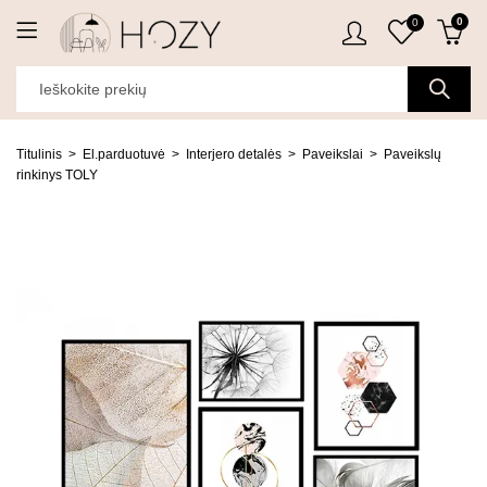
0
0
Titulinis
El.parduotuvė
Interjero detalės
Paveikslai
Paveikslų
rinkinys TOLY