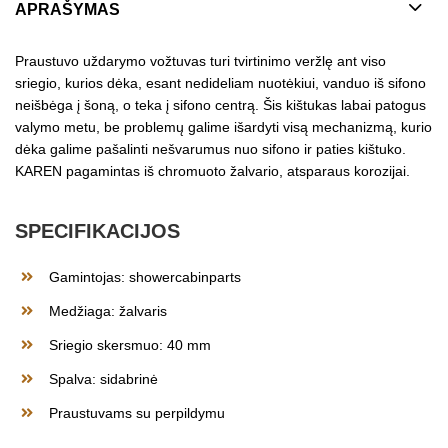
APRAŠYMAS
Praustuvo uždarymo vožtuvas turi tvirtinimo veržlę ant viso
sriegio, kurios dėka, esant nedideliam nuotėkiui, vanduo iš sifono
neišbėga į šoną, o teka į sifono centrą. Šis kištukas labai patogus
valymo metu, be problemų galime išardyti visą mechanizmą, kurio
dėka galime pašalinti nešvarumus nuo sifono ir paties kištuko.
KAREN pagamintas iš chromuoto žalvario, atsparaus korozijai.
SPECIFIKACIJOS
Gamintojas: showercabinparts
Medžiaga: žalvaris
Sriegio skersmuo: 40 mm
Spalva: sidabrinė
Praustuvams su perpildymu