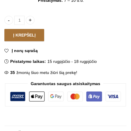
Pristatymas:
7 – 10 d.d.
Praustuvo uždarymo vožtuvas KAREN quantity
Į KREPŠELĮ
Į norų sąrašą
Pristatymo laikas:
15 rugpjūčio - 18 rugpjūčio
35
žmonių šiuo metu žiūri šią prekę!
Garantuotas saugus atsiskaitymas