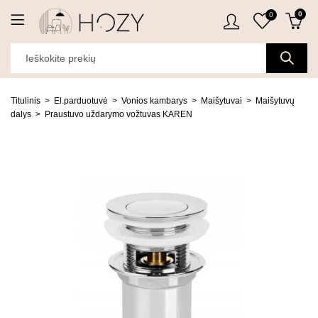
0
0
Titulinis
El.parduotuvė
Vonios kambarys
Maišytuvai
Maišytuvų
dalys
Praustuvo uždarymo vožtuvas KAREN