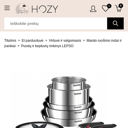
0
0
Titulinis
El.parduotuvė
Virtuvė ir valgomasis
Maisto ruošimo indai ir
įrankiai
Puodų ir keptuvių rinkinys LEPSO