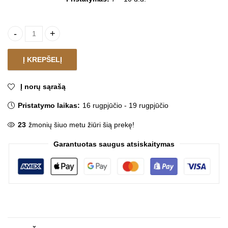
Puodų ir keptuvių rinkinys LEPSO quantity
Į KREPŠELĮ
Į norų sąrašą
Pristatymo laikas:
16 rugpjūčio - 19 rugpjūčio
23
žmonių šiuo metu žiūri šią prekę!
Garantuotas saugus atsiskaitymas