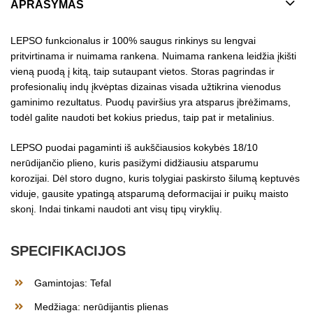
APRAŠYMAS
LEPSO funkcionalus ir 100% saugus rinkinys su lengvai
pritvirtinama ir nuimama rankena. Nuimama rankena leidžia įkišti
vieną puodą į kitą, taip sutaupant vietos. Storas pagrindas ir
profesionalių indų įkvėptas dizainas visada užtikrina vienodus
gaminimo rezultatus. Puodų paviršius yra atsparus įbrėžimams,
todėl galite naudoti bet kokius priedus, taip pat ir metalinius.
LEPSO puodai pagaminti iš aukščiausios kokybės 18/10
nerūdijančio plieno, kuris pasižymi didžiausiu atsparumu
korozijai. Dėl storo dugno, kuris tolygiai paskirsto šilumą keptuvės
viduje, gausite ypatingą atsparumą deformacijai ir puikų maisto
skonį. Indai tinkami naudoti ant visų tipų viryklių.
SPECIFIKACIJOS
Gamintojas: Tefal
Medžiaga: nerūdijantis plienas