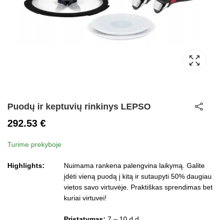
Puodų ir keptuvių rinkinys LEPSO
292.53
€
Turime prekyboje
Highlights:
Nuimama rankena palengvina laikymą. Galite
įdėti vieną puodą į kitą ir sutaupyti 50% daugiau
vietos savo virtuvėje. Praktiškas sprendimas bet
kuriai virtuvei!
Pristatymas:
7 – 10 d.d.