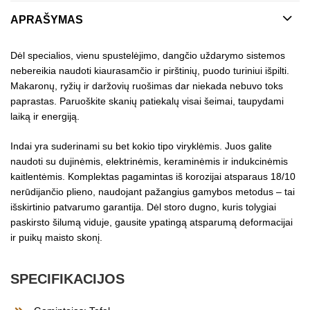
APRAŠYMAS
Dėl specialios, vienu spustelėjimo, dangčio uždarymo sistemos
nebereikia naudoti kiaurasamčio ir pirštinių, puodo turiniui išpilti.
Makaronų, ryžių ir daržovių ruošimas dar niekada nebuvo toks
paprastas. Paruoškite skanių patiekalų visai šeimai, taupydami
laiką ir energiją.
Indai yra suderinami su bet kokio tipo viryklėmis. Juos galite
naudoti su dujinėmis, elektrinėmis, keraminėmis ir indukcinėmis
kaitlentėmis. Komplektas pagamintas iš korozijai atsparaus 18/10
nerūdijančio plieno, naudojant pažangius gamybos metodus – tai
išskirtinio patvarumo garantija. Dėl storo dugno, kuris tolygiai
paskirsto šilumą viduje, gausite ypatingą atsparumą deformacijai
ir puikų maisto skonį.
SPECIFIKACIJOS