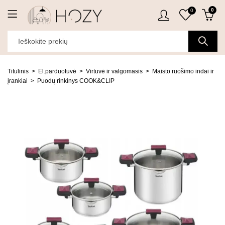
0
0
Titulinis
El.parduotuvė
Virtuvė ir valgomasis
Maisto ruošimo indai ir
įrankiai
Puodų rinkinys COOK&CLIP