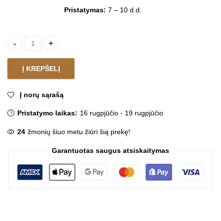
Pristatymas:
7 – 10 d.d.
Puodų rinkinys COOK&CLIP quantity
Į KREPŠELĮ
Į norų sąrašą
Pristatymo laikas:
16 rugpjūčio - 19 rugpjūčio
24
žmonių šiuo metu žiūri šią prekę!
Garantuotas saugus atsiskaitymas