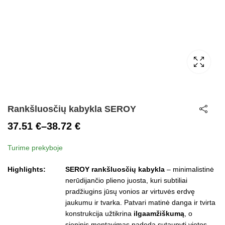
Rankšluosčių kabykla SEROY
37.51
€
–
38.72
€
Price
Turime prekyboje
range:
37.51 €
Highlights:
SEROY rankšluosčių kabykla
– minimalistinė
through
nerūdijančio plieno juosta, kuri subtiliai
pradžiugins jūsų vonios ar virtuvės erdvę
38.72 €
jaukumu ir tvarka. Patvari matinė danga ir tvirta
konstrukcija užtikrina
ilgaamžiškumą
, o
sieninis montavimas padeda sutaupyti vietos