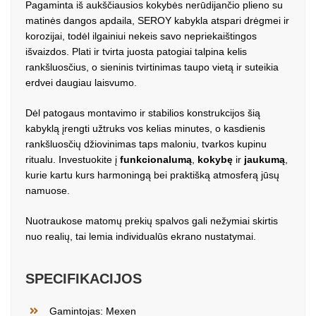
Pagaminta iš aukščiausios kokybės nerūdijančio plieno su
matinės dangos apdaila, SEROY kabykla atspari drėgmei ir
korozijai, todėl ilgainiui nekeis savo nepriekaištingos
išvaizdos. Plati ir tvirta juosta patogiai talpina kelis
rankšluosčius, o sieninis tvirtinimas taupo vietą ir suteikia
erdvei daugiau laisvumo.
Dėl patogaus montavimo ir stabilios konstrukcijos šią
kabyklą įrengti užtruks vos kelias minutes, o kasdienis
rankšluosčių džiovinimas taps maloniu, tvarkos kupinu
ritualu. Investuokite į
funkcionalumą
,
kokybę
ir
jaukumą
,
kurie kartu kurs harmoningą bei praktišką atmosferą jūsų
namuose.
Nuotraukose matomų prekių spalvos gali nežymiai skirtis
nuo realių, tai lemia individualūs ekrano nustatymai.
SPECIFIKACIJOS
Gamintojas: Mexen