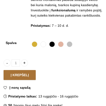
bei kuria malonią, tvarkos kupiną kasdienybę.
Investuokite į
funkcionalumą
ir ramybės pojūtį,
kurį suteiks kiekvienas pakabintas rankšluostis.
Pristatymas:
7 – 10 d. d.
Spalva
Rankšluosčių kabykla SEROY quantity
Į KREPŠELĮ
Į norų sąrašą
Pristatymo laikas:
13 rugpjūčio - 16 rugpjūčio
50
žmonių šiuo metu žiūri šią prekę!