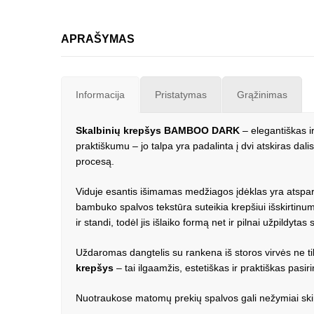
APRAŠYMAS
Informacija
Pristatymas
Grąžinimas
Skalbinių krepšys BAMBOO DARK
– elegantiškas i
praktiškumu – jo talpa yra padalinta į dvi atskiras dal
procesą.
Viduje esantis išimamas medžiagos įdėklas yra atspar
bambuko spalvos tekstūra suteikia krepšiui išskirtinumo 
ir standi, todėl jis išlaiko formą net ir pilnai užpildytas 
Uždaromas dangtelis su rankena iš storos virvės ne tik l
krepšys
– tai ilgaamžis, estetiškas ir praktiškas pasi
Nuotraukose matomų prekių spalvos gali nežymiai skirt