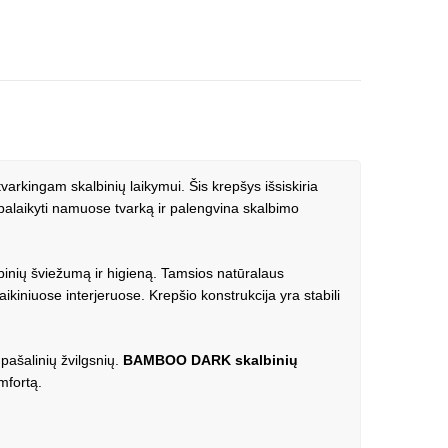
arkingam skalbinių laikymui. Šis krepšys išsiskiria
alaikyti namuose tvarką ir palengvina skalbimo
inių šviežumą ir higieną. Tamsios natūralaus
aikiniuose interjeruose. Krepšio konstrukcija yra stabili
 pašalinių žvilgsnių.
BAMBOO DARK skalbinių
mfortą.