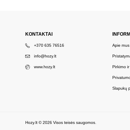
KONTAKTAI
INFOR
+370 635 76516
Apie mus
info@hozy.lt
Pristatym
www.hozy.lt
Pirkimo i
Privatumo
Slapukų p
Hozy.lt
© 2026 Visos teisės saugomos.