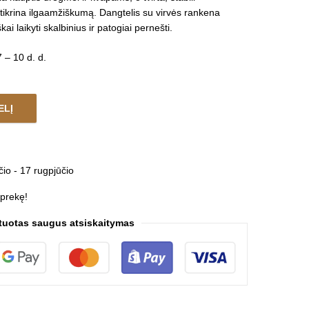
žtikrina ilgaamžiškumą. Dangtelis su virvės rankena
škai laikyti skalbinius ir patogiai pernešti.
 – 10 d. d.
ELĮ
RK quantity
čio - 17 rugpjūčio
 prekę!
tuotas saugus atsiskaitymas