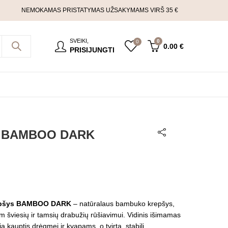
NEMOKAMAS PRISTATYMAS UŽSAKYMAMS VIRŠ 35 €
SVEIKI,
0
0
0.00
€
PRISIJUNGTI
ys BAMBOO DARK
repšys BAMBOO DARK
– natūralaus bambuko krepšys,
m šviesių ir tamsių drabužių rūšiavimui. Vidinis išimamas
ia kauptis drėgmei ir kvapams, o tvirta, stabili