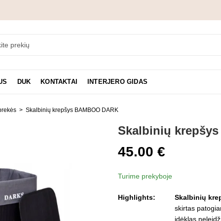
US
DUK
KONTAKTAI
INTERJERO GIDAS
prekės
Skalbinių krepšys BAMBOO DARK
Skalbinių krepš
45.00
€
Turime prekyboje
Highlights:
Skalbinių k
skirtas patogia
įdėklas neleidž