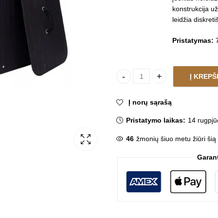
konstrukcija u
leidžia diskreti
Pristatymas:
7
Į KREPŠ
Skalbinių krepšys BAMBOO DA
Į norų sąrašą
Pristatymo laikas:
14 rugpjū
46
žmonių šiuo metu žiūri šią
Garan