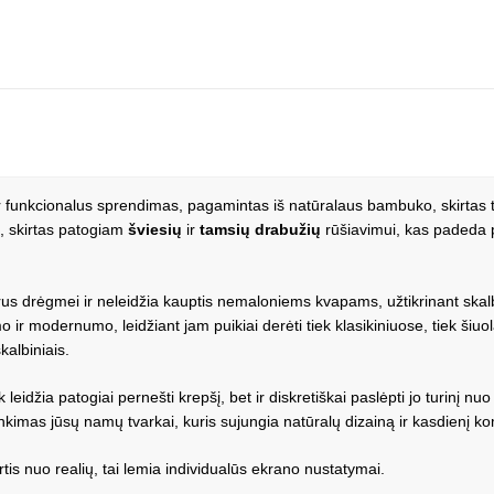
r funkcionalus sprendimas, pagamintas iš natūralaus bambuko, skirtas tv
is, skirtas patogiam
šviesių
ir
tamsių drabužių
rūšiavimui, kas padeda p
us drėgmei ir neleidžia kauptis nemaloniems kvapams, užtikrinant skalb
ir modernumo, leidžiant jam puikiai derėti tiek klasikiniuose, tiek šiuol
skalbiniais.
eidžia patogiai pernešti krepšį, bet ir diskretiškai paslėpti jo turinį nuo
rinkimas jūsų namų tvarkai, kuris sujungia natūralų dizainą ir kasdienį ko
is nuo realių, tai lemia individualūs ekrano nustatymai.