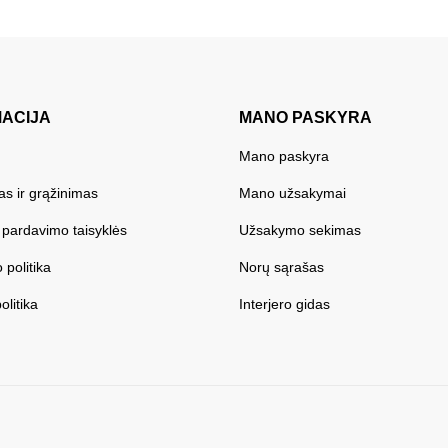
MACIJA
MANO PASKYRA
Mano paskyra
as ir grąžinimas
Mano užsakymai
r pardavimo taisyklės
Užsakymo sekimas
 politika
Norų sąrašas
olitika
Interjero gidas