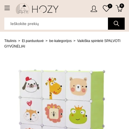
0
0
Titulinis
El.parduotuvė
be-kategorijos
Vaikiška spintelė SPALVOTI
GYVŪNĖLIAI