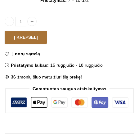
Pristatymas:
7 – 10 d.d.
Vaikiška spintelė SPALVOTI GYVŪNĖLIAI quantity
Į KREPŠELĮ
Į norų sąrašą
Pristatymo laikas:
15 rugpjūčio - 18 rugpjūčio
36
žmonių šiuo metu žiūri šią prekę!
Garantuotas saugus atsiskaitymas