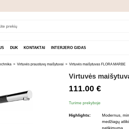
US
DUK
KONTAKTAI
INTERJERO GIDAS
technika
Virtuvės praustuvų maišytuvai
Virtuvės maišytuvas FLORA MARBE
Virtuvės maišyt
111.00
€
Turime prekyboje
Highlights:
Modernus, mini
medžiagų atlik
patikimumą.