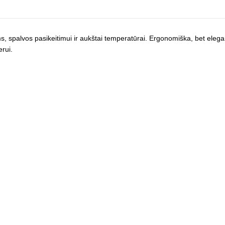
 spalvos pasikeitimui ir aukštai temperatūrai. Ergonomiška, bet elegan
rui.