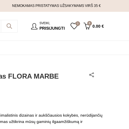
NEMOKAMAS PRISTATYMAS UŽSAKYMAMS VIRŠ 35 €
SVEIKI,
0
0
0.00
€
PRISIJUNGTI
uvas FLORA MARBE
malistinis dizainas ir aukščiausios kokybės, nerūdijančių
imas užtikrina mūsų gaminių ilgaamžiškumą ir