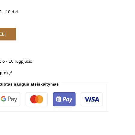
 – 10 d.d.
ELĮ
ARBE quantity
čio - 16 rugpjūčio
 prekę!
tuotas saugus atsiskaitymas