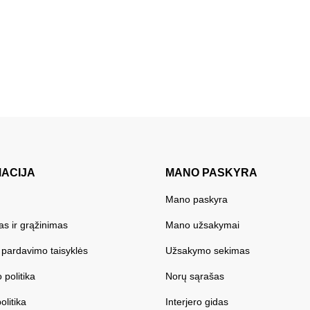
MACIJA
MANO PASKYRA
Mano paskyra
as ir grąžinimas
Mano užsakymai
r pardavimo taisyklės
Užsakymo sekimas
 politika
Norų sąrašas
olitika
Interjero gidas