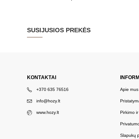
SUSIJUSIOS PREKĖS
KONTAKTAI
INFOR
+370 635 76516
Apie mus
info@hozy.lt
Pristatym
www.hozy.lt
Pirkimo i
Privatumo
Slapukų p