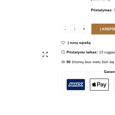
Pristatymas:
7
Į KREPŠ
Virtuvės maišytuvas FLORA M
Į norų sąrašą
Pristatymo laikas:
13 rugpjū
50
žmonių šiuo metu žiūri šią
Garan