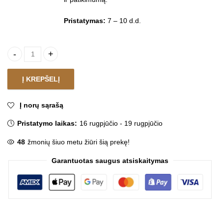
Pristatymas:
7 – 10 d.d.
Virtuvės maišytuvas TELMA SILVER quantity
Į KREPŠELĮ
Į norų sąrašą
Pristatymo laikas:
16 rugpjūčio - 19 rugpjūčio
48
žmonių šiuo metu žiūri šią prekę!
Garantuotas saugus atsiskaitymas