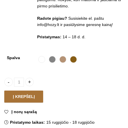
pirmo prisilietimo.
Radote pigiau?
Susisiekite el. paštu
info@hozy.lt
ir pasiūlysime geresnę kainą!
Pristatymas:
14 – 18 d. d.
Spalva
Kavos staliukas TRIPOLI KOS quantity
Į KREPŠELĮ
Į norų sąrašą
Pristatymo laikas:
15 rugpjūčio - 18 rugpjūčio