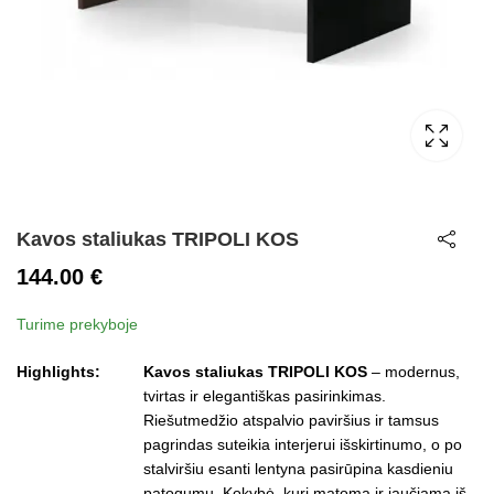
Kavos staliukas TRIPOLI KOS
144.00
€
Turime prekyboje
Highlights:
Kavos staliukas TRIPOLI KOS
– modernus,
tvirtas ir elegantiškas pasirinkimas.
Riešutmedžio atspalvio paviršius ir tamsus
pagrindas suteikia interjerui išskirtinumo, o po
stalviršiu esanti lentyna pasirūpina kasdieniu
patogumu. Kokybė, kuri matoma ir jaučiama iš