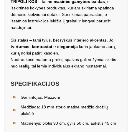
TRIPOLI KOS
– tai
ne masinės gamybos baldas
, o
išskirtinės kokybės produktas, kuriam skiriama ypatinga
dėmesio kiekvienai detalei. Surinkimas paprastas, o
išsamios instrukcijos leidžia jį greitai ir lengvai paruošti
naudojimui.
Šis stalas – tarsi tylus, bet ryškus interjero akcentas. Jo
tvirtumas, kontrastai ir elegancija
kuria jaukumo aurą,
kurią norisi patirti kasdien.
Nuotraukose matomų prekių spalvos gali nežymiai skirtis
nuo realių, tai lemia individualūs ekrano nustatymai.
SPECIFIKACIJOS
Gamintojas: Mazzoni
Medžiaga: 18 mm storio matinė medžio drožlių
plokštė
Matmenys: plotis 90 cm, gylis 50 cm, aukštis 45 cm