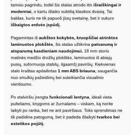
tamsiu pagrindu, todėl šis stalas atrodo itin
išraiškingai ir
moderniai
, o kartu išlaiko subtilią klasikos dvasią. Tai
baldas, kuris ne tik papuoš jūsų svetainę, bet ir sukurs
išbaigtos erdvės įspūdį.
Pagamintas iš
aukštos kokybės, kruopščiai atrinktos
laminuotos plokštės
, šis stalas užtikrina
patvarumą ir
atsparumą kasdieniam naudojimui.
18 mm storio
matinės medžio drožlių plokštės, laminuotos iš abiejų
pusių, suformuoja stabilų, ilgaamžį paviršių. Kiekvienas
stalo kraštas apdailintas
1 mm ABS briauna
, saugančia
nuo smulkių pažeidimų bei suteikiančia vizualinio
vientisumo.
Po stalviršiu įrengta
funkcionali lentyna
, ideali vieta
pulteliams, knygoms ar žurnalams – viskam, ką norite
laikyti po ranka, bet ne ant paviršiaus. Toks sprendimas ne
tik padidina patogumą, bet ir padeda išlaikyti
tvarkos bei
estetikos pojūtį.