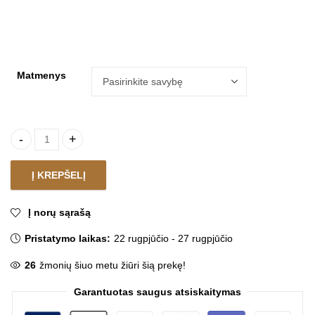
Matmenys
Kilimas APRIL DEKO quantity
Į KREPŠELĮ
Į norų sąrašą
Pristatymo laikas:
22 rugpjūčio - 27 rugpjūčio
26
žmonių šiuo metu žiūri šią prekę!
Garantuotas saugus atsiskaitymas