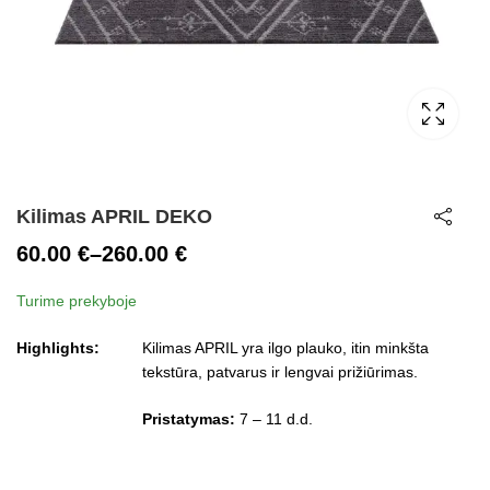
Kilimas APRIL DEKO
60.00
€
–
260.00
€
Price
Turime prekyboje
range:
60.00 €
Highlights:
Kilimas APRIL yra ilgo plauko, itin minkšta
through
tekstūra, patvarus ir lengvai prižiūrimas.
260.00 €
Pristatymas:
7 – 11 d.d.