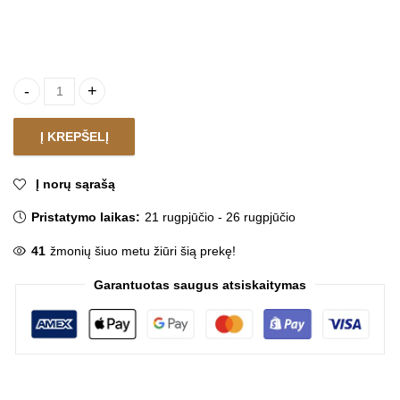
Kilimas MEKKI MIX quantity
Į KREPŠELĮ
Į norų sąrašą
Pristatymo laikas:
21 rugpjūčio - 26 rugpjūčio
41
žmonių šiuo metu žiūri šią prekę!
Garantuotas saugus atsiskaitymas