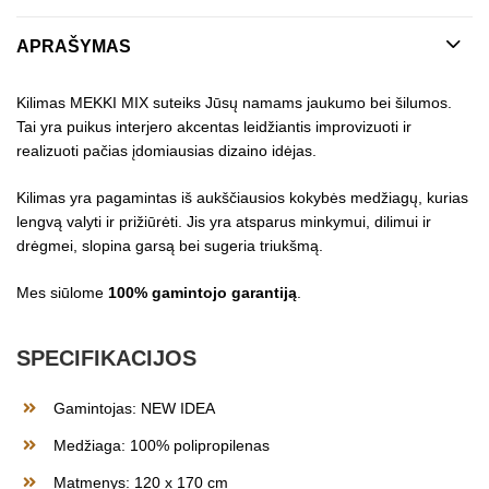
APRAŠYMAS
Kilimas MEKKI MIX suteiks Jūsų namams jaukumo bei šilumos.
Tai yra puikus interjero akcentas leidžiantis improvizuoti ir
realizuoti pačias įdomiausias dizaino idėjas.
Kilimas yra pagamintas iš aukščiausios kokybės medžiagų, kurias
lengvą valyti ir prižiūrėti. Jis yra atsparus minkymui, dilimui ir
drėgmei, slopina garsą bei sugeria triukšmą.
Mes siūlome
100% gamintojo garantiją
.
SPECIFIKACIJOS
Gamintojas: NEW IDEA
Medžiaga: 100% polipropilenas
Matmenys: 120 x 170 cm