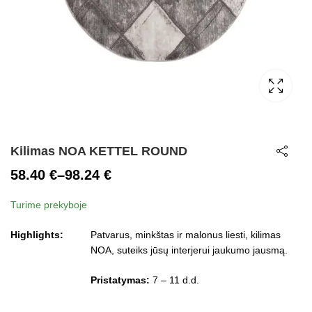
Kilimas NOA KETTEL ROUND
58.40
€
–
98.24
€
Price
Turime prekyboje
range:
58.40 €
Highlights:
Patvarus, minkštas ir malonus liesti, kilimas
through
NOA, suteiks jūsų interjerui jaukumo jausmą.
98.24 €
Pristatymas:
7 – 11 d.d.