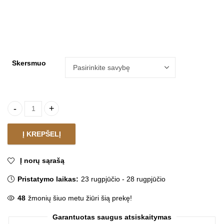
Skersmuo
Kilimas NOA KETTEL ROUND quantity
Į KREPŠELĮ
Į norų sąrašą
Pristatymo laikas:
23 rugpjūčio - 28 rugpjūčio
48
žmonių šiuo metu žiūri šią prekę!
Garantuotas saugus atsiskaitymas