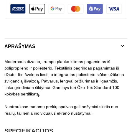
APRAŠYMAS
Modernaus dizaino, trumpo plauko kilimas pagamintas iš
polipropileno ir poliesterio. Tekstilinis pagrindas pagamintas iš
džiuto. Itin švelnus liesti, o integruotas poliesterio siūlas užtikrina
žvilgančią išvaizdą. Patvarus, lengvai prižiūrimas ir ilgaamžis,
tinka grindiniam šildymui. Gaminys turi Öko-Tex Standard 100
kokybės sertifikatą.
Nuotraukose matomų prekių spalvos gali nežymiai skirtis nuo
realių, tai lemia individualūs ekrano nustatymai.
SPECIFIKACIJOS