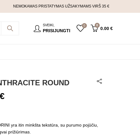
NEMOKAMAS PRISTATYMAS UŽSAKYMAMS VIRŠ 35 €
SVEIKI,
0
0
0.00
€
PRISIJUNGTI
ANTHRACITE ROUND
€
INI yra itin minkšta tekstūra, su purumo pojūčiu,
gvai prižiūrimas.