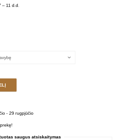
 – 11 d.d.
ELĮ
OUND quantity
čio - 29 rugpjūčio
 prekę!
tuotas saugus atsiskaitymas