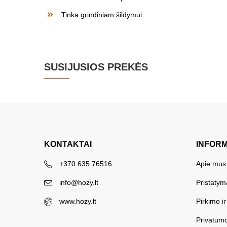
Tinka grindiniam šildymui
SUSIJUSIOS PREKĖS
KONTAKTAI
INFOR
+370 635 76516
Apie mus
info@hozy.lt
Pristatym
www.hozy.lt
Pirkimo i
Privatumo