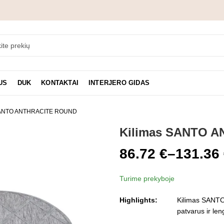
US
DUK
KONTAKTAI
INTERJERO GIDAS
SANTO ANTHRACITE ROUND
Kilimas SANTO 
86.72
€
–
131.36
Price
Turime prekyboje
range:
Highlights:
Kilimas SANTOR
86.72 €
patvarus ir len