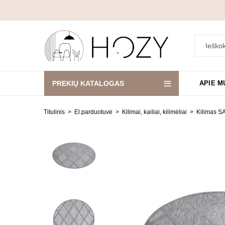
PREKIŲ KATALOGAS
APIE M
Titulinis
El.parduotuvė
Kilimai, kailiai, kilimėliai
Kilimas 