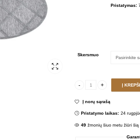
through
Pristatymas:
7
131.36 €
Skersmuo
Į KREPŠ
Kilimas SANTO ANTHRACITE R
Į norų sąrašą
Pristatymo laikas:
24 rugpjū
49
žmonių šiuo metu žiūri šią
Garan