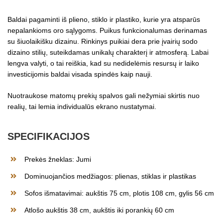
Baldai pagaminti iš plieno, stiklo ir plastiko, kurie yra atsparūs
nepalankioms oro sąlygoms. Puikus funkcionalumas derinamas
su šiuolaikišku dizainu. Rinkinys puikiai dera prie įvairių sodo
dizaino stilių, suteikdamas unikalų charakterį ir atmosferą. Labai
lengva valyti, o tai reiškia, kad su nedidelėmis resursų ir laiko
investicijomis baldai visada spindės kaip nauji.
Nuotraukose matomų prekių spalvos gali nežymiai skirtis nuo
realių, tai lemia individualūs ekrano nustatymai.
SPECIFIKACIJOS
Prekės žneklas: Jumi
Dominuojančios medžiagos: plienas, stiklas ir plastikas
Sofos išmatavimai: aukštis 75 cm, plotis 108 cm, gylis 56 cm
Atlošo aukštis 38 cm, aukštis iki porankių 60 cm