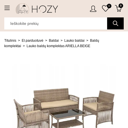
0
0
Titulinis
El.parduotuvė
Baldai
Lauko baldai
Baldų
komplektai
Lauko baldų komplektas ARIELLA BEIGE