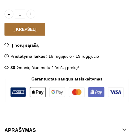
Lauko baldų komplektas ARIELLA BEIGE quantity
Į KREPŠELĮ
Į norų sąrašą
Pristatymo laikas:
16 rugpjūčio - 19 rugpjūčio
30
žmonių šiuo metu žiūri šią prekę!
Garantuotas saugus atsiskaitymas
APRAŠYMAS