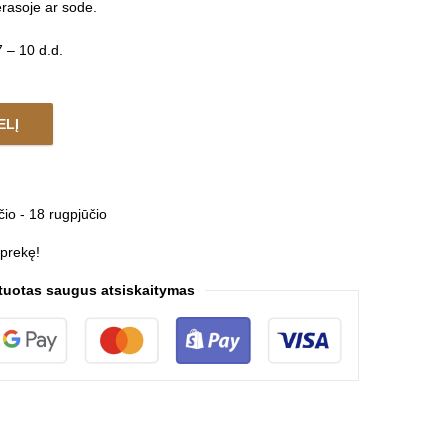
rasoje ar sode.
 – 10 d.d.
ELĮ
palečių AKSAMIT quantity
čio - 18 rugpjūčio
 prekę!
tuotas saugus atsiskaitymas