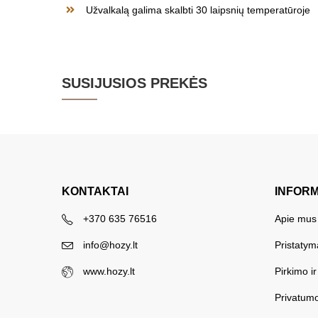
Užvalkalą galima skalbti 30 laipsnių temperatūroje
SUSIJUSIOS PREKĖS
KONTAKTAI
INFOR
+370 635 76516
Apie mus
info@hozy.lt
Pristatym
www.hozy.lt
Pirkimo i
Privatumo