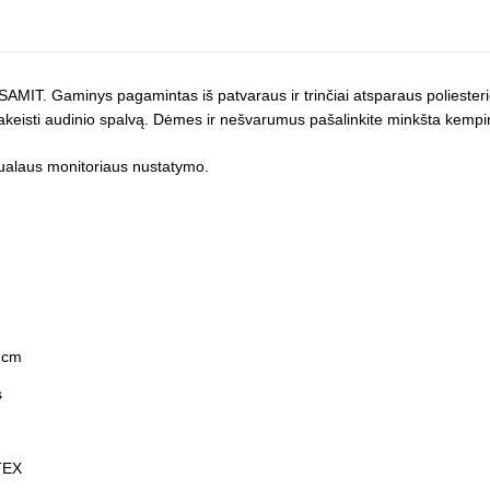
AMIT. Gaminys pagamintas iš patvaraus ir trinčiai atsparaus poliester
i pakeisti audinio spalvą. Dėmes ir nešvarumus pašalinkite minkšta kem
idualaus monitoriaus nustatymo.
 cm
s
-TEX