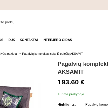
US
DUK
KONTAKTAI
INTERJERO GIDAS
lvės, paklotai
Pagalvių komplektas sofai iš palečių AKSAMIT
Pagalvių komplekta
AKSAMIT
193.60
€
Turime prekyboje
Highlights:
Pagalvių komple