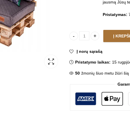
jausmą Jūsų te
Pristatymas:
7
Į KREPŠ
Pagalvių komplektas sofai iš 
Į norų sąrašą
Pristatymo laikas:
15 rugpjū
50
žmonių šiuo metu žiūri šią
Garan