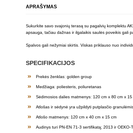
APRAŠYMAS
Sukurkite savo svajonių terasą su pagalvių komplektu AKS
apsauga, tačiau dažnas ir ilgalaikis saulės poveikis gal
Spalvos gali nežymiai skirtis. Viskas priklauso nuo indiv
SPECIFIKACIJOS
Prekės ženklas: golden group
Medžiaga: poliesteris, poliuretanas
Sėdimosios dalies matmenys: 120 cm x 80 cm x 15
Atlošas ir sėdynė yra užpildyti putplasčio granulėmi
Atlošo matmenys: 120 cm x 40 cm x 15 cm
Audinys turi PN-EN 71-3 sertifikatą; 2013 ir OEKO