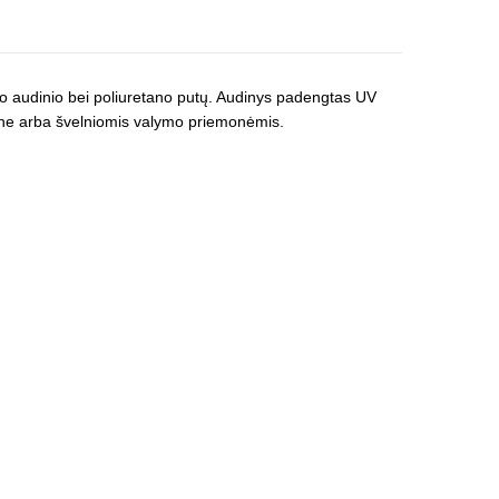
io audinio bei poliuretano putų. Audinys padengtas UV
pine arba švelniomis valymo priemonėmis.