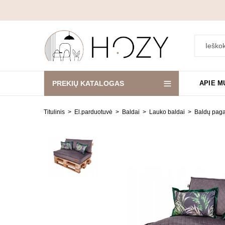
PREKIŲ KATALOGAS
APIE M
Titulinis
El.parduotuvė
Baldai
Lauko baldai
Baldų paga