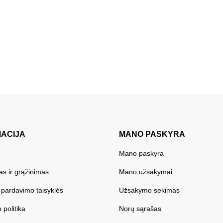
MACIJA
MANO PASKYRA
Mano paskyra
as ir grąžinimas
Mano užsakymai
r pardavimo taisyklės
Užsakymo sekimas
 politika
Norų sąrašas