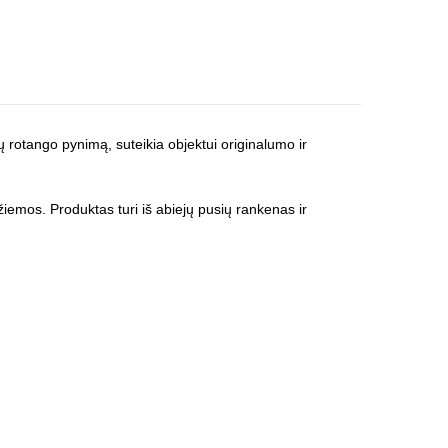
lų rotango pynimą, suteikia objektui originalumo ir
iemos. Produktas turi iš abiejų pusių rankenas ir