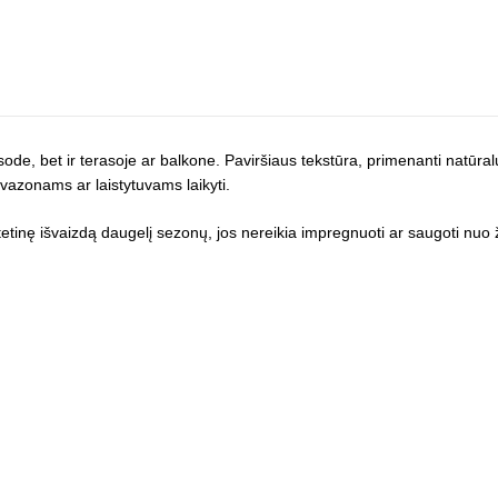
 sode, bet ir terasoje ar balkone. Paviršiaus tekstūra, primenanti natūra
 vazonams ar laistytuvams laikyti.
etinę išvaizdą daugelį sezonų, jos nereikia impregnuoti ar saugoti nuo ž