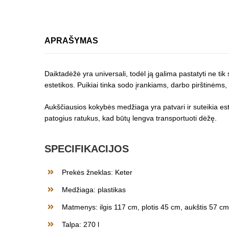
APRAŠYMAS
Daiktadėžė yra universali, todėl ją galima pastatyti ne tik
estetikos. Puikiai tinka sodo įrankiams, darbo pirštinėms,
Aukščiausios kokybės medžiaga yra patvari ir suteikia est
patogius ratukus, kad būtų lengva transportuoti dėžę.
SPECIFIKACIJOS
Prekės žneklas: Keter
Medžiaga: plastikas
Matmenys: ilgis 117 cm, plotis 45 cm, aukštis 57 cm
Talpa: 270 l