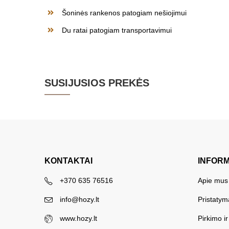
Šoninės rankenos patogiam nešiojimui
Du ratai patogiam transportavimui
SUSIJUSIOS PREKĖS
KONTAKTAI
INFOR
+370 635 76516
Apie mus
info@hozy.lt
Pristatym
www.hozy.lt
Pirkimo i