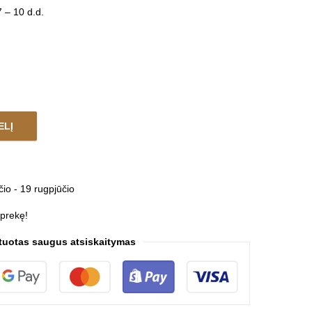
 – 10 d.d.
ELĮ
tity
čio - 19 rugpjūčio
 prekę!
tuotas saugus atsiskaitymas