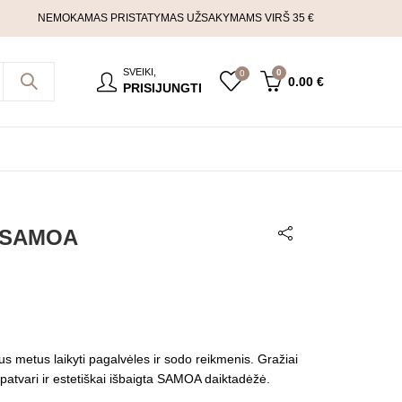
NEMOKAMAS PRISTATYMAS UŽSAKYMAMS VIRŠ 35 €
SVEIKI,
0
0
0.00
€
PRISIJUNGTI
ė SAMOA
isus metus laikyti pagalvėles ir sodo reikmenis. Gražiai
 patvari ir estetiškai išbaigta SAMOA daiktadėžė.