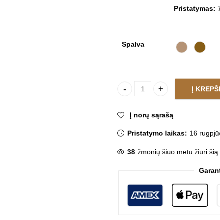
Pristatymas:
7
Spalva
Į KREPŠ
Lauko daiktadėžė SAMOA quan
Į norų sąrašą
Pristatymo laikas:
16 rugpjū
38
žmonių šiuo metu žiūri šią
Garan