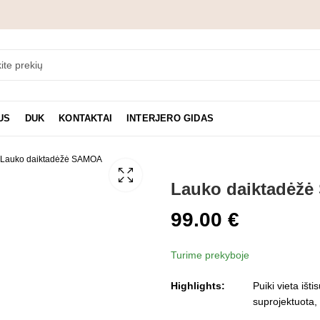
US
DUK
KONTAKTAI
INTERJERO GIDAS
Lauko daiktadėžė SAMOA
Lauko daiktadėž
99.00
€
Turime prekyboje
Highlights:
Puiki vieta išt
suprojektuota,