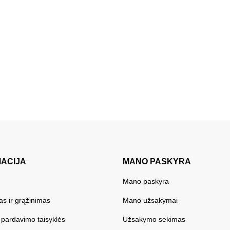
MACIJA
MANO PASKYRA
Mano paskyra
as ir grąžinimas
Mano užsakymai
r pardavimo taisyklės
Užsakymo sekimas