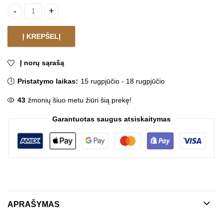
Rėmelis ROKY BLUE quantity
Į KREPŠELĮ
Į norų sąrašą
Pristatymo laikas:
15 rugpjūčio - 18 rugpjūčio
43
žmonių šiuo metu žiūri šią prekę!
Garantuotas saugus atsiskaitymas
APRAŠYMAS