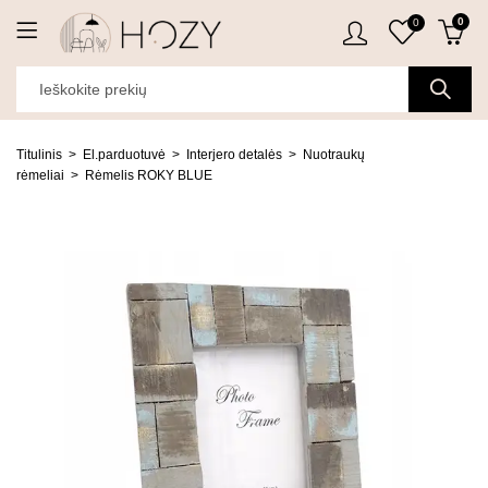
0
0
Titulinis
El.parduotuvė
Interjero detalės
Nuotraukų
rėmeliai
Rėmelis ROKY BLUE